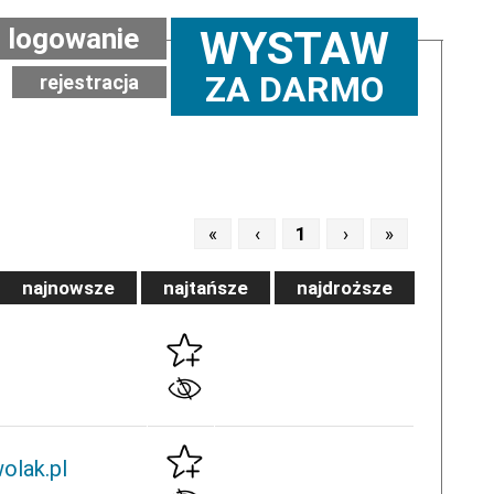
logowanie
WYSTAW
ZA DARMO
rejestracja
«
‹
1
›
»
najnowsze
najtańsze
najdroższe
olak.pl