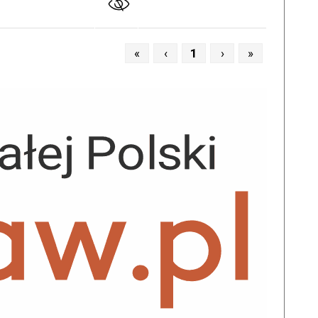
«
‹
1
›
»