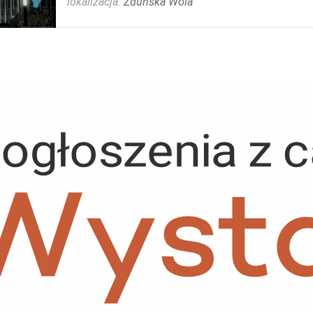
lokalizacja:
Zduńska Wola