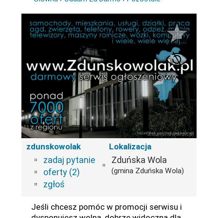
zdunskowolak
Lokalizacja
zadaj pytanie
Zduńska Wola
(gmina Zduńska Wola)
oferty (2)
zgłoś
Jeśli chcesz pomóc w promocji serwisu i
dysponujesz wolną, dobrze widoczną dla