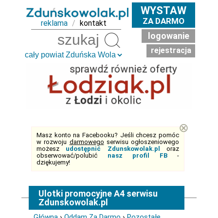
WYSTAW
ZA DARMO
reklama
/
kontakt
logowanie
Szukaj
rejestracja
⊗
Masz konto na Facebooku? Jeśli chcesz pomóc
w rozwoju
darmowego
serwisu ogłoszeniowego
możesz
udostępnić Zdunskowolak.pl
oraz
obserwować/polubić
nasz profil FB
-
dziękujemy!
Ulotki promocyjne A4 serwisu
Zdunskowolak.pl
Główna
›
Oddam Za Darmo
›
Pozostałe