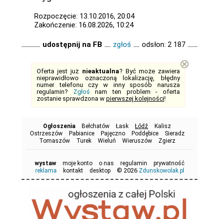
Rozpoczęcie: 13.10.2016, 20:04
Zakończenie: 16.08.2026, 10:24
udostępnij na FB
zgłoś
odsłon: 2 187
⊗
Oferta jest już
nieaktualna
? Być może zawiera
nieprawidłowo oznaczoną lokalizację, błędny
numer telefonu czy w inny sposób narusza
regulamin?
Zgłoś
nam ten problem - oferta
zostanie sprawdzona w
pierwszej kolejności
!
Ogłoszenia
Bełchatów
Łask
Łódź
Kalisz
Ostrzeszów
Pabianice
Pajęczno
Poddębice
Sieradz
Tomaszów
Turek
Wieluń
Wieruszów
Zgierz
wystaw
moje konto
o nas
regulamin
prywatność
© 2026
reklama
kontakt
desktop
Zdunskowolak.pl