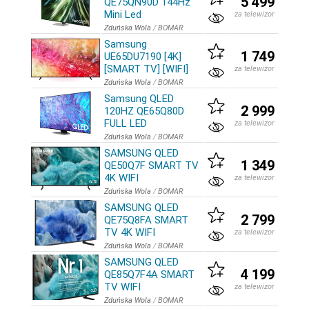
5 499
QE75QN90D 144Hz
Mini Led
za telewizor
Zduńska Wola
/
BOMAR
Samsung
1 749
UE65DU7190 [4K]
[SMART TV] [WIFI]
za telewizor
Zduńska Wola
/
BOMAR
Samsung QLED
2 999
120HZ QE65Q80D
FULL LED
za telewizor
Zduńska Wola
/
BOMAR
SAMSUNG QLED
1 349
QE50Q7F SMART TV
4K WIFI
za telewizor
Zduńska Wola
/
BOMAR
SAMSUNG QLED
2 799
QE75Q8FA SMART
TV 4K WIFI
za telewizor
Zduńska Wola
/
BOMAR
SAMSUNG QLED
4 199
QE85Q7F4A SMART
TV WIFI
za telewizor
Zduńska Wola
/
BOMAR