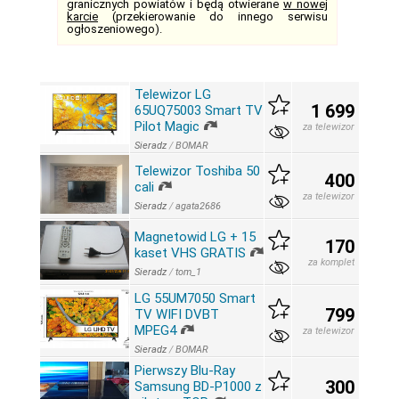
granicznych powiatów i będą otwierane
w nowej
karcie
(przekierowanie do innego serwisu
ogłoszeniowego).
Telewizor LG
1 699
65UQ75003 Smart TV
Pilot Magic
za telewizor
Sieradz
/
BOMAR
Telewizor Toshiba 50
400
cali
za telewizor
Sieradz
/
agata2686
Magnetowid LG + 15
170
kaset VHS GRATIS
za komplet
Sieradz
/
tom_1
LG 55UM7050 Smart
799
TV WIFI DVBT
MPEG4
za telewizor
Sieradz
/
BOMAR
Pierwszy Blu-Ray
300
Samsung BD-P1000 z