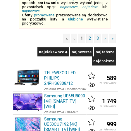
sposób
sortowania
wystarczy wybrać jedną z
pozostałych opcji:
najnowsze
,
najtańsze
lub
najdroższe
.
Oferty
promowane
prezentowane są dodatkowo
na początku listy, a
ulubione
wyświetlane
priorytetowo.
«
‹
1
2
3
›
»
najciekawsze
najnowsze
najtańsze
najdroższe
TELEWIZOR LED
589
PHILIPS
24PHS6808/12
za telewizor
Zduńska Wola
/
loombardZdw
Samsung UE65U8090
1 749
[4K] [SMART TV]
[WIFI]
za telewizor
Zduńska Wola
/
BOMAR
Samsung
999
UE50CU7192 [4K]
[SMART TV] [WIFI]
za telewizor