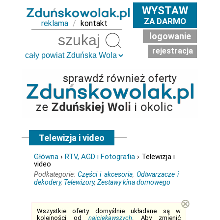
WYSTAW
ZA DARMO
reklama
/
kontakt
logowanie
Szukaj
rejestracja
Telewizja i video
Główna
›
RTV, AGD i Fotografia
› Telewizja i
video
Podkategorie:
Części i akcesoria
,
Odtwarzacze i
dekodery
,
Telewizory
,
Zestawy kina domowego
⊗
Wszystkie oferty domyślnie układane są w
kolejności od
najciekawszych
. Aby zmienić