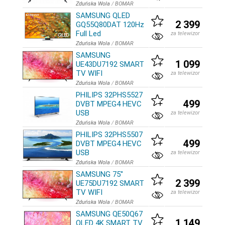
Zduńska Wola
/
BOMAR
SAMSUNG QLED
2 399
GQ55Q80DAT 120Hz
Full Led
za telewizor
Zduńska Wola
/
BOMAR
SAMSUNG
1 099
UE43DU7192 SMART
TV WIFI
za telewizor
Zduńska Wola
/
BOMAR
PHILIPS 32PHS5527
499
DVBT MPEG4 HEVC
USB
za telewizor
Zduńska Wola
/
BOMAR
PHILIPS 32PHS5507
499
DVBT MPEG4 HEVC
USB
za telewizor
Zduńska Wola
/
BOMAR
SAMSUNG 75''
2 399
UE75DU7192 SMART
TV WIFI
za telewizor
Zduńska Wola
/
BOMAR
SAMSUNG QE50Q67
1 149
QLED 4K SMART TV