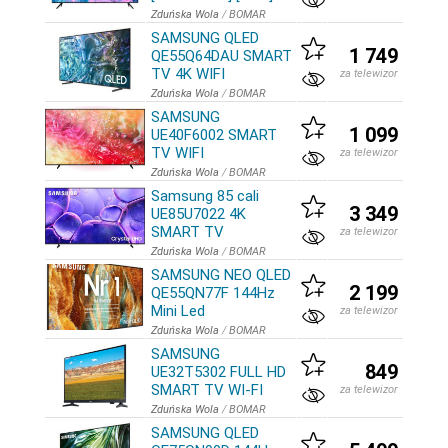
Zduńska Wola
/
BOMAR
SAMSUNG QLED
1 749
QE55Q64DAU SMART
TV 4K WIFI
za telewizor
Zduńska Wola
/
BOMAR
SAMSUNG
1 099
UE40F6002 SMART
TV WIFI
za telewizor
Zduńska Wola
/
BOMAR
Samsung 85 cali
3 349
UE85U7022 4K
SMART TV
za telewizor
Zduńska Wola
/
BOMAR
SAMSUNG NEO QLED
2 199
QE55QN77F 144Hz
Mini Led
za telewizor
Zduńska Wola
/
BOMAR
SAMSUNG
849
UE32T5302 FULL HD
SMART TV WI-FI
za telewizor
Zduńska Wola
/
BOMAR
SAMSUNG QLED