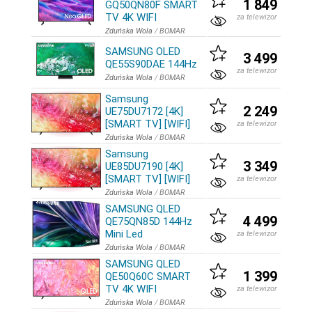
1 849
GQ50QN80F SMART
TV 4K WIFI
za telewizor
Zduńska Wola
/
BOMAR
SAMSUNG OLED
3 499
QE55S90DAE 144Hz
za telewizor
Zduńska Wola
/
BOMAR
Samsung
2 249
UE75DU7172 [4K]
[SMART TV] [WIFI]
za telewizor
Zduńska Wola
/
BOMAR
Samsung
3 349
UE85DU7190 [4K]
[SMART TV] [WIFI]
za telewizor
Zduńska Wola
/
BOMAR
SAMSUNG QLED
4 499
QE75QN85D 144Hz
Mini Led
za telewizor
Zduńska Wola
/
BOMAR
SAMSUNG QLED
1 399
QE50Q60C SMART
TV 4K WIFI
za telewizor
Zduńska Wola
/
BOMAR