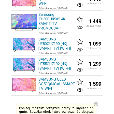
WI-FI
za telewizor
Zduńska Wola
/
BOMAR
Samsung
TU50DU8505 4K
1 449
SMART TV
za telewizor
PROMOCJA!!!
Zduńska Wola
/
BOMAR
SAMSUNG
1 099
UE50CU7190 [4K]
[SMART TV] [WI-FI]
za telewizor
Zduńska Wola
/
BOMAR
SAMSUNG
1 299
UE55CU7192 [4K]
[SMART TV] [WI-FI]
za telewizor
Zduńska Wola
/
BOMAR
SAMSUNG QLED
1 599
GQ50Q64CAU SMART
TV WIFI
za telewizor
Zduńska Wola
/
BOMAR
⊗
Poniżej możesz przejrzeć oferty z
sąsiednich
gmin
. Strzałka obok tytułu oznacza, że dotyczą