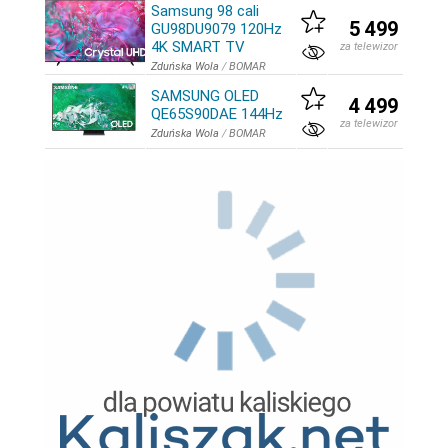
Samsung 98 cali
5 499
GU98DU9079 120Hz
4K SMART TV
za telewizor
Zduńska Wola
/
BOMAR
SAMSUNG OLED
4 499
QE65S90DAE 144Hz
za telewizor
Zduńska Wola
/
BOMAR