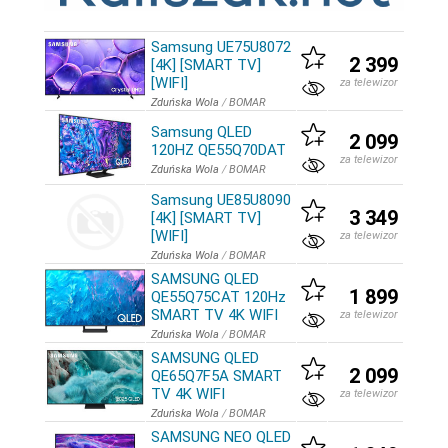
Samsung UE75U8072
2 399
[4K] [SMART TV]
[WIFI]
za telewizor
Zduńska Wola
/
BOMAR
Samsung QLED
2 099
120HZ QE55Q70DAT
za telewizor
Zduńska Wola
/
BOMAR
Samsung UE85U8090
3 349
[4K] [SMART TV]
[WIFI]
za telewizor
Zduńska Wola
/
BOMAR
SAMSUNG QLED
1 899
QE55Q75CAT 120Hz
SMART TV 4K WIFI
za telewizor
Zduńska Wola
/
BOMAR
SAMSUNG QLED
2 099
QE65Q7F5A SMART
TV 4K WIFI
za telewizor
Zduńska Wola
/
BOMAR
SAMSUNG NEO QLED