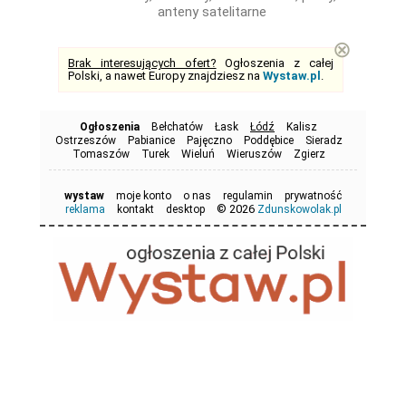
anteny satelitarne
⊗
Brak interesujących ofert?
Ogłoszenia z całej
Polski, a nawet Europy znajdziesz na
Wystaw.pl
.
Ogłoszenia
Bełchatów
Łask
Łódź
Kalisz
Ostrzeszów
Pabianice
Pajęczno
Poddębice
Sieradz
Tomaszów
Turek
Wieluń
Wieruszów
Zgierz
wystaw
moje konto
o nas
regulamin
prywatność
© 2026
reklama
kontakt
desktop
Zdunskowolak.pl