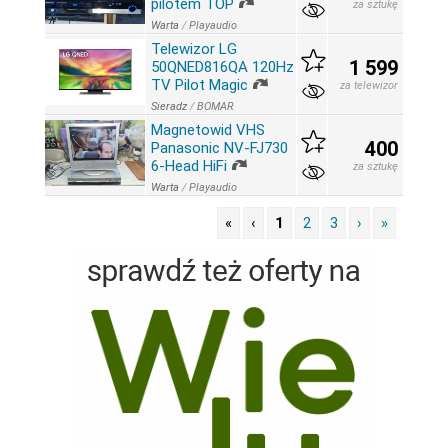
pilotem TOP
za sztukę
Warta
/
Playaudio
Telewizor LG
1 599
50QNED816QA 120Hz
TV Pilot Magic
za telewizor
Sieradz
/
BOMAR
Magnetowid VHS
400
Panasonic NV-FJ730
6-Head HiFi
za sztukę
Warta
/
Playaudio
«
‹
1
2
3
›
»