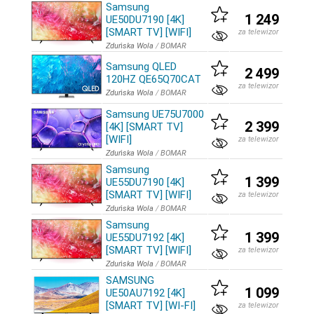
Samsung
1 249
UE50DU7190 [4K]
[SMART TV] [WIFI]
za telewizor
Zduńska Wola
/
BOMAR
Samsung QLED
2 499
120HZ QE65Q70CAT
za telewizor
Zduńska Wola
/
BOMAR
Samsung UE75U7000
2 399
[4K] [SMART TV]
[WIFI]
za telewizor
Zduńska Wola
/
BOMAR
Samsung
1 399
UE55DU7190 [4K]
[SMART TV] [WIFI]
za telewizor
Zduńska Wola
/
BOMAR
Samsung
1 399
UE55DU7192 [4K]
[SMART TV] [WIFI]
za telewizor
Zduńska Wola
/
BOMAR
SAMSUNG
1 099
UE50AU7192 [4K]
[SMART TV] [WI-FI]
za telewizor