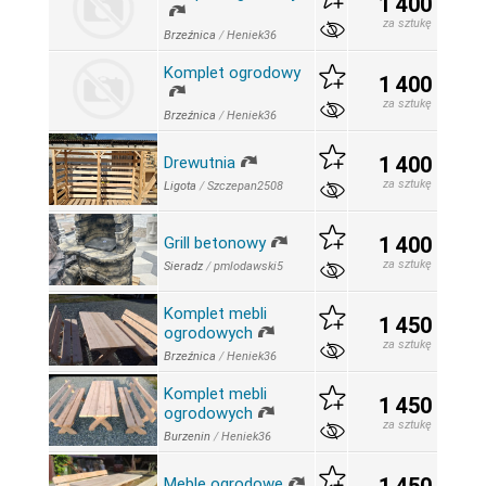
1 400
za sztukę
Brzeźnica
/
Heniek36
Komplet ogrodowy
1 400
za sztukę
Brzeźnica
/
Heniek36
1 400
Drewutnia
za sztukę
Ligota
/
Szczepan2508
1 400
Grill betonowy
za sztukę
Sieradz
/
pmlodawski5
Komplet mebli
1 450
ogrodowych
za sztukę
Brzeźnica
/
Heniek36
Komplet mebli
1 450
ogrodowych
za sztukę
Burzenin
/
Heniek36
Meble ogrodowe