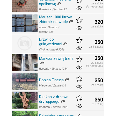
spalinową
za sztukę
do negocjacji
Brzeźnica
/
jakubek22
Mauzer 1000 litrów
320
zbiornik na wodę
za sztukę
powiat Sieradz
/
DOMCIOSDZ
Drzwi do
350
grila,wędzarni
za 1 sztukę
Chojne
/
marek3006
350
Markiza zewnętrzna
za sztukę
do negocjacji
Rzechta
/
Tomasz1234
350
Donica Finezja
za sztukę
Marzenin
/
Zakatek14
Rzeźba z drzewa
350
dryfującego
za sztukę
Raczków
/
zdzislaw123