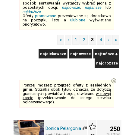
sposób
sortowania
wystarczy wybrać jedną z
pozostałych opcji:
najnowsze
,
najtańsze
lub
najdroższe
.
Oferty
promowane
prezentowane są dodatkowo
na początku listy, a
ulubione
wyświetlane
priorytetowo.
«
‹
1
2
3
4
›
»
najciekawsze
najnowsze
najtańsze
najdroższe
⊗
Poniżej możesz przejrzeć oferty z
sąsiednich
gmin
. Strzałka obok tytułu oznacza, że dotyczą
granicznych powiatów i będą otwierane
w nowej
karcie
(przekierowanie do innego serwisu
ogłoszeniowego).
250
Donica Pelargonia
za sztukę
Łask
/
Zakatek14