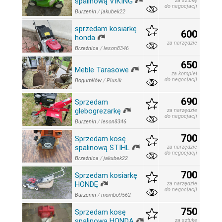
spalinową VIKING
za sztukę
do negocjacji
Burzenin
/
jakubek22
sprzedam kosiarkę
600
honda
za narzędzie
Brzeźnica
/
leson8346
650
Meble Tarasowe
za komplet
do negocjacji
Bogumiłów
/
Plusik
690
Sprzedam
glebogrezarkę
za narzędzie
do negocjacji
Burzenin
/
leson8346
700
Sprzedam kosę
spalinową STIHL
za narzędzie
do negocjacji
Brzeźnica
/
jakubek22
700
Sprzedam kosiarkę
HONDĘ
za narzędzie
do negocjacji
Burzenin
/
mombo9562
750
Sprzedam kosę
spalinową HONDA
za sztukę