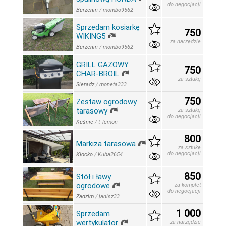
do negocjacji
Burzenin
/
mombo9562
Sprzedam kosiarkę
750
WIKING5
za narzędzie
Burzenin
/
mombo9562
GRILL GAZOWY
750
CHAR-BROIL
za sztukę
Sieradz
/
moneta333
750
Zestaw ogrodowy
tarasowy
za sztukę
do negocjacji
Kuśnie
/
t_lemon
800
Markiza tarasowa
za sztukę
do negocjacji
Kłocko
/
Kuba2654
850
Stół i ławy
ogrodowe
za komplet
do negocjacji
Zadzim
/
janisz33
1 000
Sprzedam
wertykulator
za narzędzie