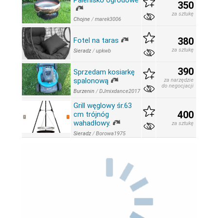
Palenisko ogrodowe
350
za sztukę
Chojne
/
marek3006
380
Fotel na taras
za sztukę
Sieradz
/
upkwb
390
Sprzedam kosiarkę
spalonową
za narzędzie
do negocjacji
Burzenin
/
DJmixdance2017
Grill węglowy śr.63
400
cm trójnóg
wahadłowy.
za sztukę
Sieradz
/
Borowa1975