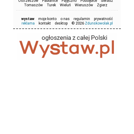
Ostrzeszów
Pabianice
Pajęczno
Poddębice
Sieradz
Tomaszów
Turek
Wieluń
Wieruszów
Zgierz
wystaw
moje konto
o nas
regulamin
prywatność
© 2026
reklama
kontakt
desktop
Zdunskowolak.pl