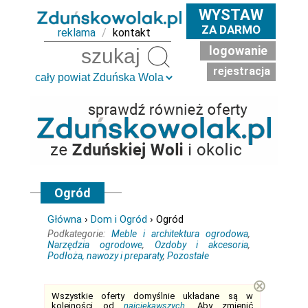
WYSTAW
ZA DARMO
reklama
/
kontakt
logowanie
Szukaj
rejestracja
Ogród
Główna
›
Dom i Ogród
› Ogród
Podkategorie:
Meble i architektura ogrodowa
,
Narzędzia ogrodowe
,
Ozdoby i akcesoria
,
Podłoża, nawozy i preparaty
,
Pozostałe
⊗
Wszystkie oferty domyślnie układane są w
kolejności od
najciekawszych
. Aby zmienić