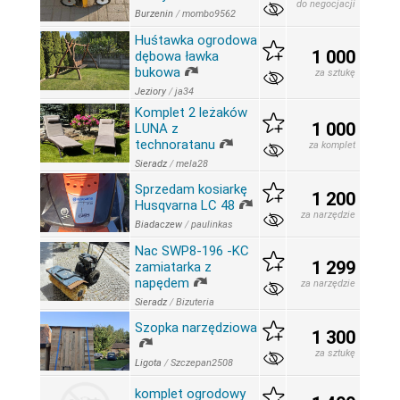
do negocjacji
Burzenin
/
mombo9562
Huśtawka ogrodowa
1 000
dębowa ławka
bukowa
za sztukę
Jeziory
/
ja34
Komplet 2 leżaków
1 000
LUNA z
technoratanu
za komplet
Sieradz
/
mela28
Sprzedam kosiarkę
1 200
Husqvarna LC 48
za narzędzie
Biadaczew
/
paulinkas
Nac SWP8-196 -KC
1 299
zamiatarka z
napędem
za narzędzie
Sieradz
/
Bizuteria
Szopka narzędziowa
1 300
za sztukę
Ligota
/
Szczepan2508
komplet ogrodowy