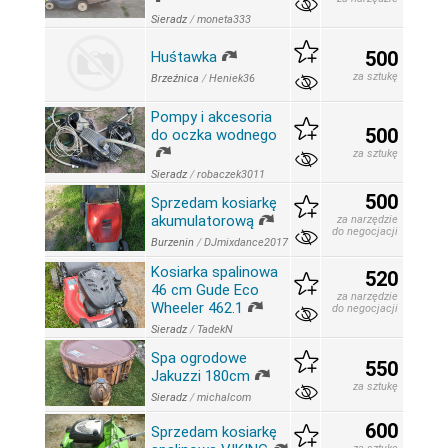
Sieradz
/
moneta333
500
Huśtawka
za sztukę
Brzeźnica
/
Heniek36
Pompy i akcesoria
500
do oczka wodnego
za sztukę
Sieradz
/
robaczek3011
500
Sprzedam kosiarkę
akumulatorową
za narzędzie
do negocjacji
Burzenin
/
DJmixdance2017
Kosiarka spalinowa
520
46 cm Gude Eco
za narzędzie
Wheeler 462.1
do negocjacji
Sieradz
/
TadekN
Spa ogrodowe
550
Jakuzzi 180cm
za sztukę
Sieradz
/
michalcom
600
Sprzedam kosiarkę