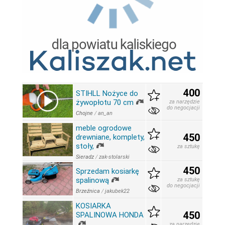
400
STIHLL Nożyce do
żywopłotu 70 cm
za narzędzie
do negocjacji
Chojne
/
an_an
meble ogrodowe
450
drewniane, komplety,
stoły,
za sztukę
Sieradz
/
zak-stolarski
450
Sprzedam kosiarkę
spalinową
za sztukę
do negocjacji
Brzeźnica
/
jakubek22
KOSIARKA
450
SPALINOWA HONDA
za narzędzie