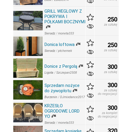
GRILL WEGLOWY Z
POKRYWA I
250
PÓŁKAMI BOCZNYMI
za sztukę
Sieradz
/
moneta333
250
Donica loftowa
za sztukę
Sieradz
/
ptchemek
300
Donice z Pergolą
za sztukę
Ligota
/
Szczepan2508
300
Sprzedam nożyce
do żywopłotu
za sztukę
do negocjacji
Burzenin
/
DJmixdance2017
KRZESŁO
300
OGRODOWE LORD
za komplet
YO
do negocjacji
Sieradz
/
moneta333
320
Sprzedam kosiarkę