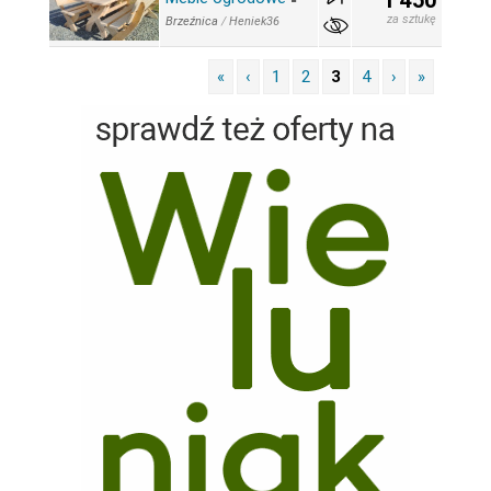
1 450
za sztukę
Brzeźnica
/
Heniek36
«
‹
1
2
3
4
›
»