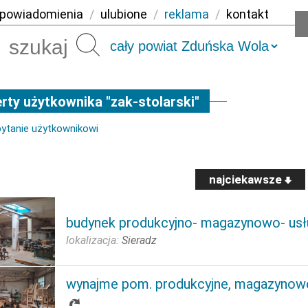
powiadomienia
/
ulubione
/
reklama
/
kontakt
Szukaj
rty użytkownika "zak-stolarski"
pytanie użytkownikowi
najciekawsze
budynek produkcyjno- magazynowo- us
lokalizacja:
Sieradz
wynajme pom. produkcyjne, magazynowe