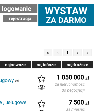
logowanie
WYSTAW
ZA DARMO
rejestracja
«
‹
1
›
»
najnowsze
najtańsze
najdroższe
1 050 000
zł
ługowy
za nieruchomość
do negocjacji
7 500
 , usługowe
zł
za miesiąc