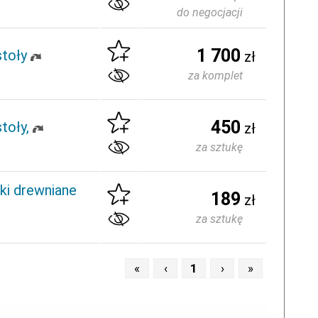
do negocjacji
1 700
toły
zł
za komplet
450
toły,
zł
za sztukę
ki drewniane
189
zł
za sztukę
«
‹
1
›
»