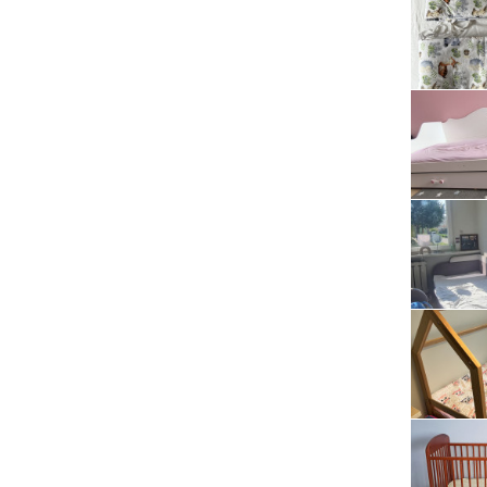
Serwis RTV, AGD, elektronika i inne
Sport, turystyka i rekreacja
Sprzątanie i oczyszczanie
Tekstylia, kosmetyka i fryzjerstwo
Ubezpieczenia
Zdrowie i medycyna
Zwierzęta, rolnictwo i środowisko
Pozostałe