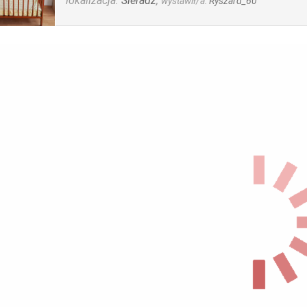
lokalizacja:
Sieradz
,
wystawił/a:
Ryszard_60