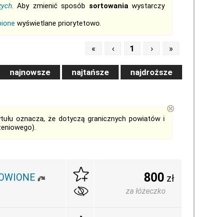
zych
. Aby zmienić sposób
sortowania
wystarczy
bione
wyświetlane priorytetowo.
«
‹
1
›
»
najnowsze
najtańsze
najdroższe
⊗
tytułu oznacza, że dotyczą granicznych powiatów i
zeniowego).
800
DNOWIONE
zł
za łóżeczko