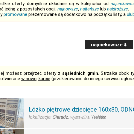
stkie oferty domyślnie układane są w kolejności od
najciekaws
ć jedną z pozostałych opcji:
najnowsze
,
najtańsze
lub
najdroższe
.
ty
promowane
prezentowane są dodatkowo na początku listy, a
ulu
najciekawsze
żej możesz przejrzeć oferty z
sąsiednich gmin
. Strzałka obok 
 otwierane
w nowej karcie
(przekierowanie do innego serwisu ogłos
Łóżko piętrowe dziecięce 160x80, O
lokalizacja:
Sieradz
,
wystawił/a:
Yeahhhh