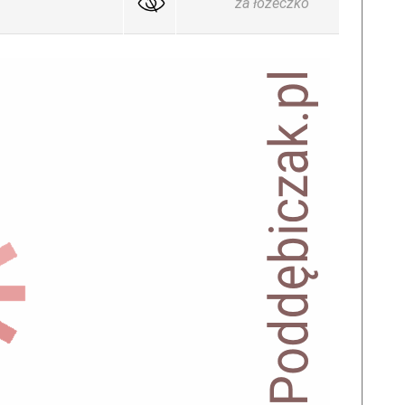
za łóżeczko