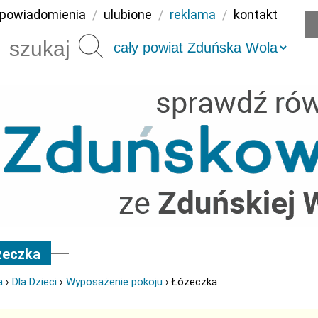
powiadomienia
/
ulubione
/
reklama
/
kontakt
Szukaj
żeczka
a
›
Dla Dzieci
›
Wyposażenie pokoju
› Łóżeczka