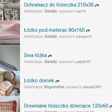
Ochraniacz do łóżeczka 210x30
lokalizacja:
Sieradz
,
wystawił/a:
xan10
Łóżko pod materac 80x160
lokalizacja:
Sieradz
,
wystawił/a:
transport1
Dwa łóżka
lokalizacja:
Sieradz
,
wystawił/a:
judyta181
Łóżko domek
lokalizacja:
Bogumiłów
,
wystawił/a:
klaudia2891
Drewniane łóżeczko dziecięce 120x60