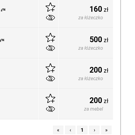
160
zł
za łóżeczko
500
zł
za łóżeczko
200
zł
za łóżeczko
200
zł
za mebel
«
‹
1
›
»