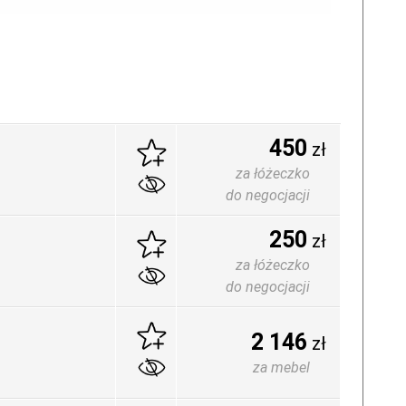
450
zł
za łóżeczko
do negocjacji
250
zł
za łóżeczko
do negocjacji
2 146
zł
za mebel