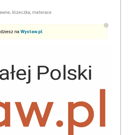
tawne, łóżeczka, materace
⊗
jdziesz na
Wystaw.pl
.