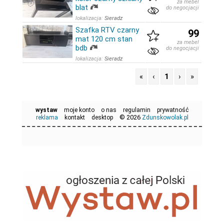
za mebel
blat
do negocjacji
lokalizacja:
Sieradz
Szafka RTV czarny
99
mat 120 cm stan
za mebel
bdb
do negocjacji
lokalizacja:
Sieradz
«
‹
1
›
»
wystaw
moje konto
o nas
regulamin
prywatność
© 2026
reklama
kontakt
desktop
Zdunskowolak.pl