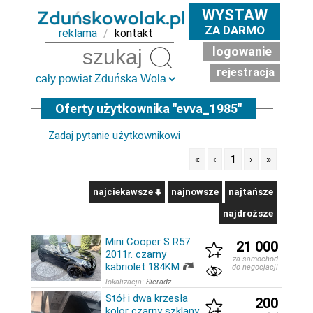
WYSTAW
ZA DARMO
reklama
/
kontakt
logowanie
Szukaj
rejestracja
Oferty użytkownika "evva_1985"
Zadaj pytanie użytkownikowi
«
‹
1
›
»
najciekawsze
najnowsze
najtańsze
najdroższe
Mini Cooper S R57
21 000
2011r. czarny
za samochód
kabriolet 184KM
do negocjacji
lokalizacja:
Sieradz
Stół i dwa krzesła
200
kolor czarny szklany