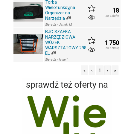
Torba
Wielofunkcyjna
18
Organizer na
za sztukę
Narzędzia
Sieradz
/
Janek_M
BJC SZAFKA
NARZĘDZIOWA
1 750
WÓZEK
WARSZTATOWY 298
za sztukę
EL
Sieradz
/
lavar1
«
‹
1
›
»