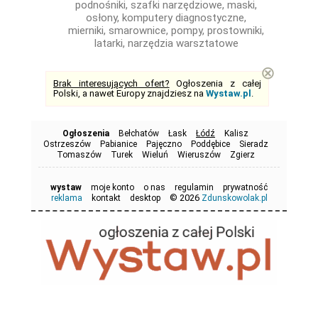
podnośniki, szafki narzędziowe, maski,
osłony, komputery diagnostyczne,
mierniki, smarownice, pompy, prostowniki,
latarki, narzędzia warsztatowe
⊗
Brak interesujących ofert?
Ogłoszenia z całej
Polski, a nawet Europy znajdziesz na
Wystaw.pl
.
Ogłoszenia
Bełchatów
Łask
Łódź
Kalisz
Ostrzeszów
Pabianice
Pajęczno
Poddębice
Sieradz
Tomaszów
Turek
Wieluń
Wieruszów
Zgierz
wystaw
moje konto
o nas
regulamin
prywatność
© 2026
reklama
kontakt
desktop
Zdunskowolak.pl