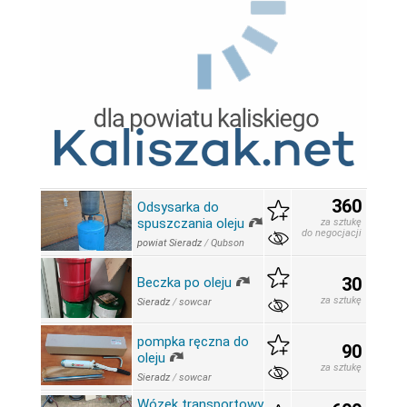
360
Odsysarka do
spuszczania oleju
za sztukę
do negocjacji
powiat Sieradz
/
Qubson
30
Beczka po oleju
za sztukę
Sieradz
/
sowcar
pompka ręczna do
90
oleju
za sztukę
Sieradz
/
sowcar
Wózek transportowy