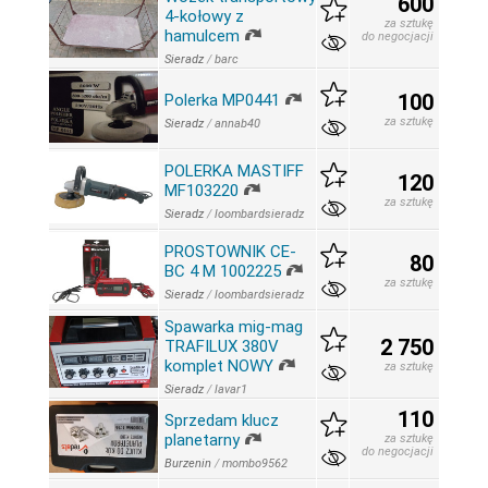
600
4-kołowy z
za sztukę
hamulcem
do negocjacji
Sieradz
/
barc
100
Polerka MP0441
za sztukę
Sieradz
/
annab40
POLERKA MASTIFF
120
MF103220
za sztukę
Sieradz
/
loombardsieradz
PROSTOWNIK CE-
80
BC 4 M 1002225
za sztukę
Sieradz
/
loombardsieradz
Spawarka mig-mag
2 750
TRAFILUX 380V
komplet NOWY
za sztukę
Sieradz
/
lavar1
110
Sprzedam klucz
planetarny
za sztukę
do negocjacji
Burzenin
/
mombo9562