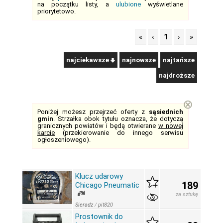
na początku listy, a
ulubione
wyświetlane
priorytetowo.
«
‹
1
›
»
najciekawsze
najnowsze
najtańsze
najdroższe
⊗
Poniżej możesz przejrzeć oferty z
sąsiednich
gmin
. Strzałka obok tytułu oznacza, że dotyczą
granicznych powiatów i będą otwierane
w nowej
karcie
(przekierowanie do innego serwisu
ogłoszeniowego).
Klucz udarowy
189
Chicago Pneumatic
za sztukę
Sieradz
/
pit820
Prostownik do