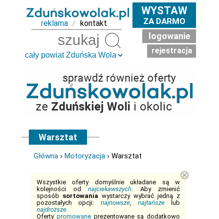
WYSTAW
ZA DARMO
reklama
/
kontakt
logowanie
Szukaj
rejestracja
Warsztat
Główna
›
Motoryzacja
› Warsztat
⊗
Wszystkie oferty domyślnie układane są w
kolejności od
najciekawszych
. Aby zmienić
sposób
sortowania
wystarczy wybrać jedną z
pozostałych opcji:
najnowsze
,
najtańsze
lub
najdroższe
.
Oferty
promowane
prezentowane są dodatkowo