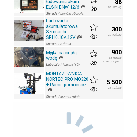
88
ładowania akum.
ELSiN BNW 12/6
za sztukę
Sieradz
/
LombardGoldArt
Ładowarka
akumulatorowa
300
Szumacher
za sztukę
SPI10,10A,12V
Sieradz
/
kufelek
900
Myjka na ciepłą
wodę
za myjkę
do negocjacji
Łabędzie
/
krzysiu1624
MONTAŻOWNICA
NORTEC PRO MO320
5 500
+ Ramie pomocnicz
za sztukę
Sieradz
/
grzegorzpiotr