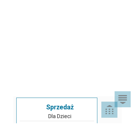
Sprzedaż
Dla Dzieci
Dom i Ogród
Akcesoria ogrodowe
Motoryzacja
Artykuły spożywcze