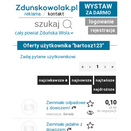
WYSTAW
ZA DARMO
reklama
/
kontakt
logowanie
Szukaj
rejestracja
Oferty użytkownika "bartosz123"
Zadaj pytanie użytkownikowi
«
‹
1
›
»
najciekawsze
najnowsze
najtańsze
najdroższe
0,10
Ziemniaki odpadowe
z dowozem!
za kg
do negocjacji
lokalizacja:
Sieradz
Ziemniaki jadalne z
dowozem