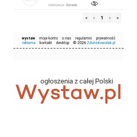
lokalizacja:
Sieradz
«
‹
1
›
»
wystaw
moje konto
o nas
regulamin
prywatność
© 2026
reklama
kontakt
desktop
Zdunskowolak.pl