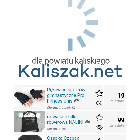
Rękawice sportowe
19
gimnastyczne Pro
Fitness Unis
za sztukę
Sieradz
/
Janek_M
nowa koszulka
99
rowerowa NALINI
za sztukę
Sieradz
/
viro
Czapka Czepek