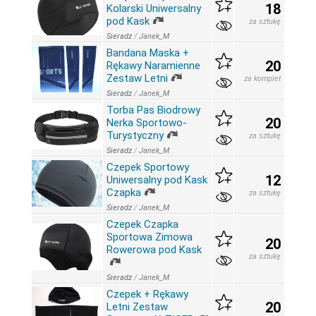
18
Kolarski Uniwersalny
pod Kask
za sztukę
Sieradz
/
Janek_M
Bandana Maska +
20
Rękawy Naramienne
Zestaw Letni
za komplet
Sieradz
/
Janek_M
Torba Pas Biodrowy
20
Nerka Sportowo-
Turystyczny
za sztukę
Sieradz
/
Janek_M
Czepek Sportowy
12
Uniwersalny pod Kask
Czapka
za sztukę
Sieradz
/
Janek_M
Czepek Czapka
Sportowa Zimowa
20
Rowerowa pod Kask
za sztukę
Sieradz
/
Janek_M
Czepek + Rękawy
20
Letni Zestaw