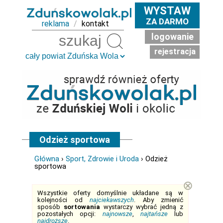
WYSTAW
ZA DARMO
reklama
/
kontakt
logowanie
Szukaj
rejestracja
Odzież sportowa
Główna
›
Sport, Zdrowie i Uroda
› Odzież
sportowa
⊗
Wszystkie oferty domyślnie układane są w
kolejności od
najciekawszych
. Aby zmienić
sposób
sortowania
wystarczy wybrać jedną z
pozostałych opcji:
najnowsze
,
najtańsze
lub
najdroższe
.