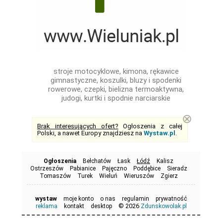
stroje motocyklowe, kimona, rękawice
gimnastyczne, koszulki, bluzy i spodenki
rowerowe, czepki, bielizna termoaktywna,
judogi, kurtki i spodnie narciarskie
⊗
Brak interesujących ofert?
Ogłoszenia z całej
Polski, a nawet Europy znajdziesz na
Wystaw.pl
.
Ogłoszenia
Bełchatów
Łask
Łódź
Kalisz
Ostrzeszów
Pabianice
Pajęczno
Poddębice
Sieradz
Tomaszów
Turek
Wieluń
Wieruszów
Zgierz
wystaw
moje konto
o nas
regulamin
prywatność
© 2026
reklama
kontakt
desktop
Zdunskowolak.pl