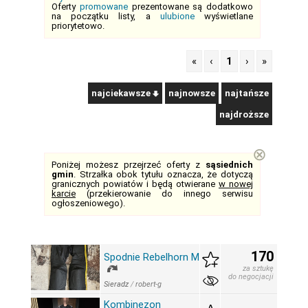
Oferty
promowane
prezentowane są dodatkowo
na początku listy, a
ulubione
wyświetlane
priorytetowo.
«
‹
1
›
»
najciekawsze
najnowsze
najtańsze
najdroższe
⊗
Poniżej możesz przejrzeć oferty z
sąsiednich
gmin
. Strzałka obok tytułu oznacza, że dotyczą
granicznych powiatów i będą otwierane
w nowej
karcie
(przekierowanie do innego serwisu
ogłoszeniowego).
170
Spodnie Rebelhorn M
za sztukę
do negocjacji
Sieradz
/
robert-g
Kombinezon