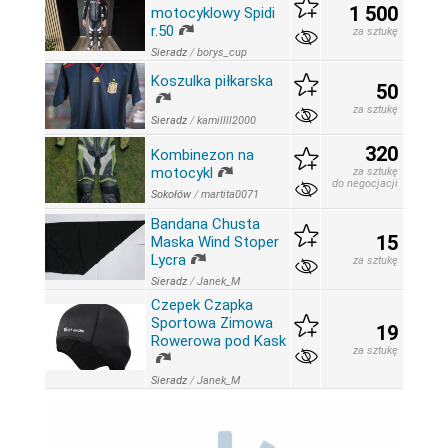
1 500
motocyklowy Spidi
r.50
za sztukę
Sieradz
/
borys_cup
Koszulka piłkarska
50
za sztukę
Sieradz
/
kamillll2000
320
Kombinezon na
motocykl
za sztukę
do negocjacji
Sokołów
/
martita0071
Bandana Chusta
15
Maska Wind Stoper
Lycra
za sztukę
Sieradz
/
Janek_M
Czepek Czapka
Sportowa Zimowa
19
Rowerowa pod Kask
za sztukę
Sieradz
/
Janek_M