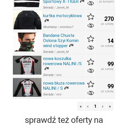
Sportowy X-TIGER
za komplet
Sieradz
/
Janek_M
kurtka motocyklowa
270
za sztukę
Strumiany
/
omnibus7
Bandana Chusta
14
Osłona Szyi Komin
wind stopper
za sztukę
Sieradz
/
Janek_M
nowa koszulka
99
rowerowa NALINI /S
za sztukę
Sieradz
/
viro
nowa bluza rowerowa
99
NALINI / S
za sztukę
Sieradz
/
viro
«
‹
1
›
»