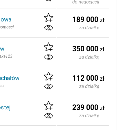
do negocjacji
189 000
anowa
zł
homosci
za działkę
350 000
ów
zł
ska123
za działkę
112 000
ichałów
zł
sci
za działkę
239 000
ostej
zł
za działkę