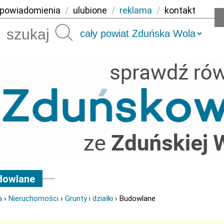
powiadomienia
/
ulubione
/
reklama
/
kontakt
Szukaj
dowlane
a
›
Nieruchomości
›
Grunty i działki
› Budowlane