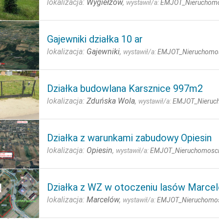
lokalizacja:
Wygiełzów
,
wystawił/a:
EMJOT_Nieruchomo
Gajewniki działka 10 ar
lokalizacja:
Gajewniki
,
wystawił/a:
EMJOT_Nieruchomo
Działka budowlana Karsznice 997m2
lokalizacja:
Zduńska Wola
,
wystawił/a:
EMJOT_Nieruc
Działka z warunkami zabudowy Opiesin
lokalizacja:
Opiesin
,
wystawił/a:
EMJOT_Nieruchomosc
Działka z WZ w otoczeniu lasów Marce
lokalizacja:
Marcelów
,
wystawił/a:
EMJOT_Nieruchomo