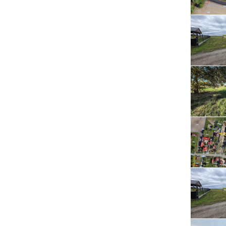
Serwis RTV, AGD, elektronika i inne
Sport, turystyka i rekreacja
Sprzątanie i oczyszczanie
Tekstylia, kosmetyka i fryzjerstwo
Ubezpieczenia
Zdrowie i medycyna
Zwierzęta, rolnictwo i środowisko
Pozostałe