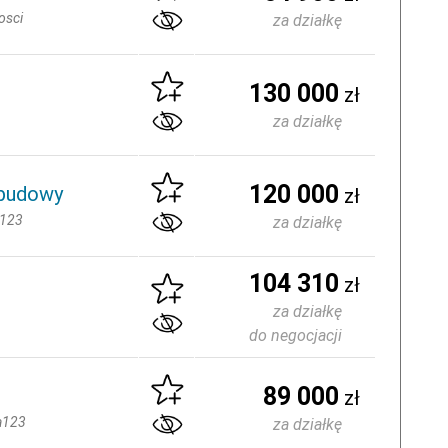
osci
za działkę
130 000
zł
za działkę
120 000
abudowy
zł
a123
za działkę
104 310
zł
za działkę
do negocjacji
89 000
zł
a123
za działkę