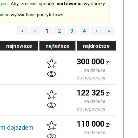
zych
. Aby zmienić sposób
sortowania
wystarczy
bione
wyświetlane priorytetowo.
«
‹
1
2
3
4
›
»
najnowsze
najtańsze
najdroższe
300 000
zł
za działkę
do negocjacji
122 325
zł
za działkę
do negocjacji
110 000
zł
rym dojazdem
za działkę