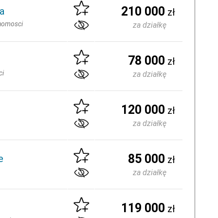
210 000
a
zł
homosci
za działkę
78 000
zł
ci
za działkę
120 000
zł
za działkę
85 000
e
zł
za działkę
119 000
zł