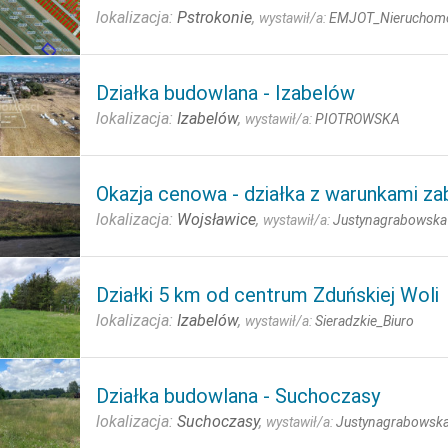
lokalizacja:
Pstrokonie
,
wystawił/a:
EMJOT_Nieruchom
Działka budowlana - Izabelów
lokalizacja:
Izabelów
,
wystawił/a:
PIOTROWSKA
Okazja cenowa - działka z warunkami z
lokalizacja:
Wojsławice
,
wystawił/a:
Justynagrabowsk
Działki 5 km od centrum Zduńskiej Woli
lokalizacja:
Izabelów
,
wystawił/a:
Sieradzkie_Biuro
Działka budowlana - Suchoczasy
lokalizacja:
Suchoczasy
,
wystawił/a:
Justynagrabowsk