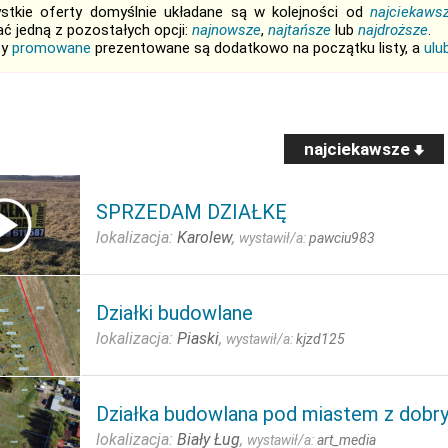
stkie oferty domyślnie układane są w kolejności od
najciekaws
ć jedną z pozostałych opcji:
najnowsze
,
najtańsze
lub
najdroższe
.
ty
promowane
prezentowane są dodatkowo na początku listy, a
ulu
najciekawsze
SPRZEDAM DZIAŁKĘ
lokalizacja:
Karolew
,
wystawił/a:
pawciu983
Działki budowlane
lokalizacja:
Piaski
,
wystawił/a:
kjzd125
Działka budowlana pod miastem z dob
lokalizacja:
Biały Ług
,
wystawił/a:
art_media