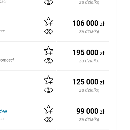
sci
za działkę
106 000
zł
sci
za działkę
195 000
zł
homosci
za działkę
125 000
zł
i
za działkę
99 000
lów
zł
sci
za działkę