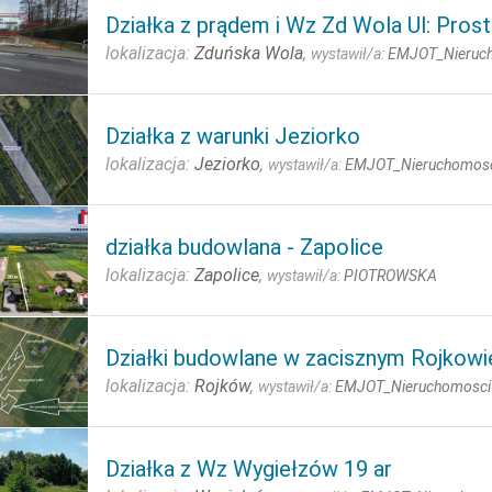
Działka z prądem i Wz Zd Wola Ul: Prost
lokalizacja:
Zduńska Wola
,
wystawił/a:
EMJOT_Nieruc
Działka z warunki Jeziorko
lokalizacja:
Jeziorko
,
wystawił/a:
EMJOT_Nieruchomos
działka budowlana - Zapolice
lokalizacja:
Zapolice
,
wystawił/a:
PIOTROWSKA
Działki budowlane w zacisznym Rojkowi
lokalizacja:
Rojków
,
wystawił/a:
EMJOT_Nieruchomosci
Działka z Wz Wygiełzów 19 ar