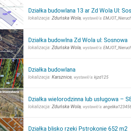
Działka budowlana 13 ar Zd Wola Ul: S
lokalizacja:
Zduńska Wola
,
wystawił/a:
EMJOT_Nieruc
Działka budowlna Zd Wola ul: Sosnowa
lokalizacja:
Zduńska Wola
,
wystawił/a:
EMJOT_Nieruc
Działka budowlana
lokalizacja:
Karsznice
,
wystawił/a:
kjzd125
Działka wielorodzinna lub usługowa – S
lokalizacja:
Zduńska Wola
,
wystawił/a:
angelika12345
Działka blisko rzeki Pstrokonie 652 m2