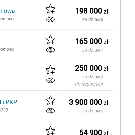
198 000
osnowa
zł
homosci
za działkę
165 000
zł
homosci
za działkę
250 000
zł
za działkę
do negocjacji
3 900 000
8 i PKP
zł
6789
za działkę
54 900
zł