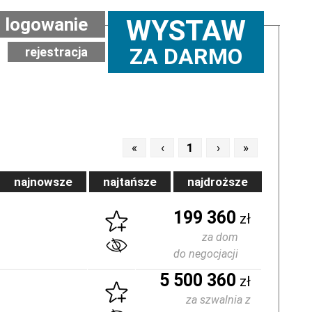
logowanie
WYSTAW
ZA DARMO
rejestracja
«
‹
1
›
»
najnowsze
najtańsze
najdroższe
199 360
zł
za dom
do negocjacji
5 500 360
zł
za szwalnia z