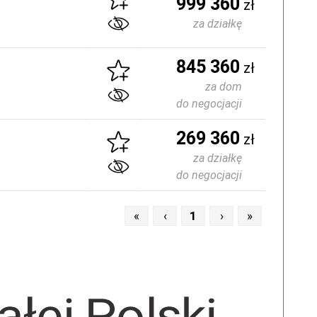
999 360
zł
za działkę
845 360
zł
za dom
do negocjacji
269 360
zł
za działkę
do negocjacji
«
‹
1
›
»