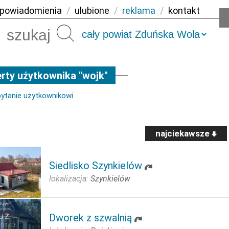
powiadomienia
/
ulubione
/
reklama
/
kontakt
Szukaj
rty użytkownika "wojk"
pytanie użytkownikowi
najciekawsze
Siedlisko Szynkielów
lokalizacja:
Szynkielów
Dworek z szwalnią