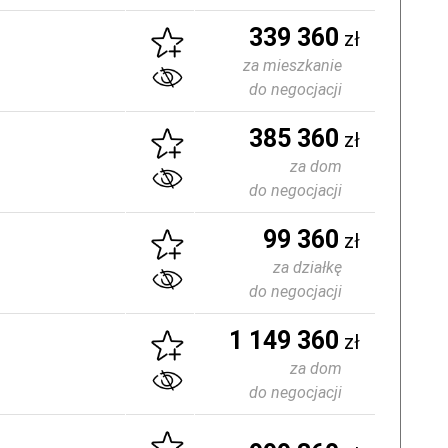
339 360
zł
za mieszkanie
do negocjacji
385 360
zł
za dom
do negocjacji
99 360
zł
za działkę
do negocjacji
1 149 360
zł
za dom
do negocjacji