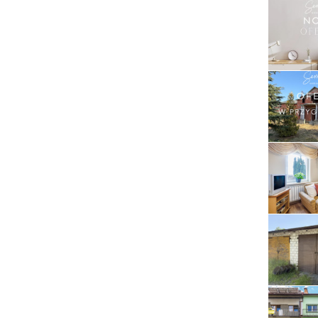
Serwis RTV, AGD, elektronika i inne
Sport, turystyka i rekreacja
Sprzątanie i oczyszczanie
Tekstylia, kosmetyka i fryzjerstwo
Ubezpieczenia
Zdrowie i medycyna
Zwierzęta, rolnictwo i środowisko
Pozostałe