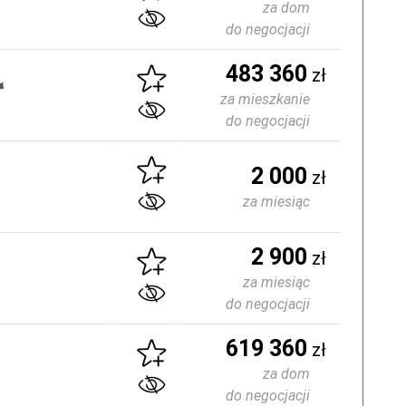
za dom
do negocjacji
483 360
zł
za mieszkanie
do negocjacji
2 000
zł
za miesiąc
2 900
zł
za miesiąc
do negocjacji
619 360
zł
za dom
do negocjacji