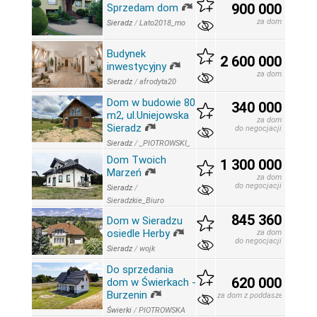
900 000
Sprzedam dom
za dom
Sieradz
/
Lato2018_mo
Budynek
2 600 000
inwestycyjny
za dom
Sieradz
/
afrodyta20
Dom w budowie 80
340 000
m2, ul.Uniejowska
za dom
Sieradz
do negocjacji
Sieradz
/
_PIOTROWSKI_
Dom Twoich
1 300 000
Marzeń
za dom
do negocjacji
Sieradz
/
Sieradzkie_Biuro
845 360
Dom w Sieradzu
osiedle Herby
za dom
do negocjacji
Sieradz
/
wojk
Do sprzedania
620 000
dom w Świerkach -
Burzenin
za dom z poddaszem
Świerki
/
PIOTROWSKA