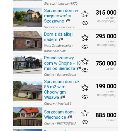
Sieradz
/
tomaszm1970
Sprzedam dom w
315 000
miejscowości
za dom
Szczawno
do negocjacji
Szczawno
/
szczawno
Dom z działką i
295 000
sadem
za dom
do negocjacji
Wola Zadąbrowska
/
KarolinaJaniak
Ponadczasowy
750 000
dom w Chojne - 10
min od Sieradza
za dom
Chojne
/
domareGosia
Sprzedam dom ok.
199 000
85 m2 w m.
Chociw gm.
za dom
do negocjacji
Widawa
Chociw
/
Maciek86
Sprzedam dom -
885 000
Wiechucice
za dom
Chojne
/
PIOTROWSKA