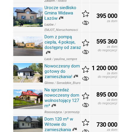
Zadzim
/
lolaso
Urocze siedlisko
Gmina Widawa
395 000
Łazów
za dom
Łazów
/
EMJOT_Nieruchomosci
Dom z pompą
595 360
ciepła, 4 pokoje,
dostępny od zaraz
za dom
do negocjacji
Łask
/
paulina_sempre
Nowoczesny dom
1 200 000
gotowy do
za dom
zamieszkania!
do negocjacji
Glinno
/
Sieradzkie_Biuro
Na sprzedaż
895 000
nowoczesny dom
wolnostojący 127
za dom
do negocjacji
m²
Rossoszyca
/
przemozip
Dom 120 m² w
730 000
Witowie do
zamieszkania
za dom