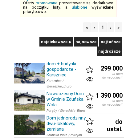
Oferty
promowane
prezentowane są dodatkowo
na początku listy, a
ulubione
wyświetlane
priorytetowo.
«
‹
1
›
»
najciekawsze
najnowsze
najtańsze
najdroższe
dom + budynki
299 000
gospodarcze -
za dom
Karsznice
do negocjacji
Karsznice
/
Sieradzkie_Biuro
Nowoczesny Dom
1 390 000
w Gminie Zduńska
za dom
Wola
do negocjacji
Poręby
/
Sieradzkie_Biuro
Dom jednorodzinny
do
dwu-lokalowy,
ustal.
zamiana
Zduńska Wola
/
mirojan