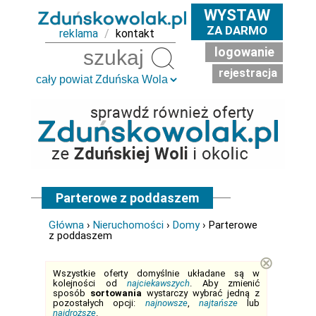
WYSTAW
ZA DARMO
reklama
/
kontakt
logowanie
Szukaj
rejestracja
Parterowe z poddaszem
Główna
›
Nieruchomości
›
Domy
› Parterowe
z poddaszem
⊗
Wszystkie oferty domyślnie układane są w
kolejności od
najciekawszych
. Aby zmienić
sposób
sortowania
wystarczy wybrać jedną z
pozostałych opcji:
najnowsze
,
najtańsze
lub
najdroższe
.