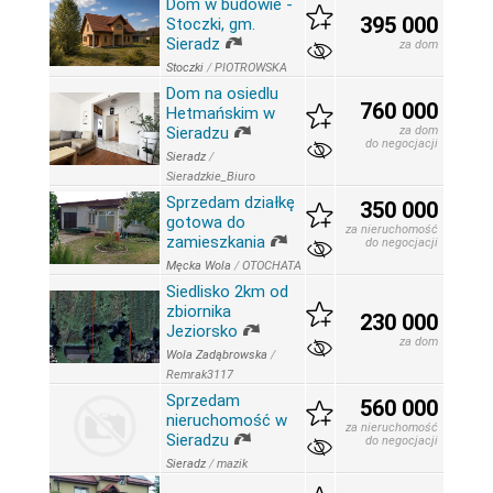
Dom w budowie -
395 000
Stoczki, gm.
Sieradz
za dom
Stoczki
/
PIOTROWSKA
Dom na osiedlu
760 000
Hetmańskim w
Sieradzu
za dom
do negocjacji
Sieradz
/
Sieradzkie_Biuro
Sprzedam działkę
350 000
gotowa do
za nieruchomość
zamieszkania
do negocjacji
Męcka Wola
/
OTOCHATA
Siedlisko 2km od
zbiornika
230 000
Jeziorsko
za dom
Wola Zadąbrowska
/
Remrak3117
Sprzedam
560 000
nieruchomość w
za nieruchomość
Sieradzu
do negocjacji
Sieradz
/
mazik