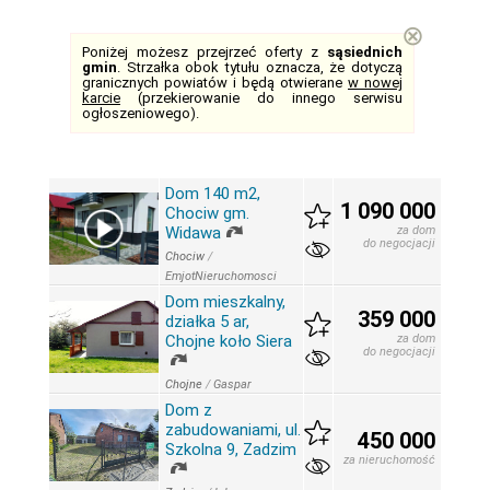
⊗
Poniżej możesz przejrzeć oferty z
sąsiednich
gmin
. Strzałka obok tytułu oznacza, że dotyczą
granicznych powiatów i będą otwierane
w nowej
karcie
(przekierowanie do innego serwisu
ogłoszeniowego).
Dom 140 m2,
1 090 000
Chociw gm.
Widawa
za dom
do negocjacji
Chociw
/
EmjotNieruchomosci
Dom mieszkalny,
359 000
działka 5 ar,
Chojne koło Siera
za dom
do negocjacji
Chojne
/
Gaspar
Dom z
zabudowaniami, ul.
450 000
Szkolna 9, Zadzim
za nieruchomość