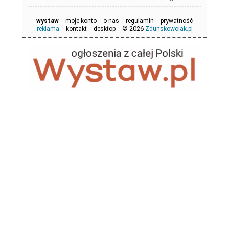
wystaw
moje konto
o nas
regulamin
prywatność
© 2026
reklama
kontakt
desktop
Zdunskowolak.pl