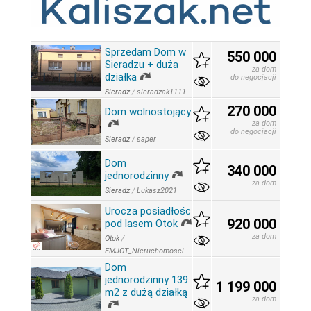
Sprzedam Dom w
550 000
Sieradzu + duża
za dom
działka
do negocjacji
Sieradz
/
sieradzak1111
270 000
Dom wolnostojący
za dom
do negocjacji
Sieradz
/
saper
Dom
340 000
jednorodzinny
za dom
Sieradz
/
Lukasz2021
Urocza posiadłośc
920 000
pod lasem Otok
za dom
Otok
/
EMJOT_Nieruchomosci
Dom
jednorodzinny 139
1 199 000
m2 z dużą działką
za dom