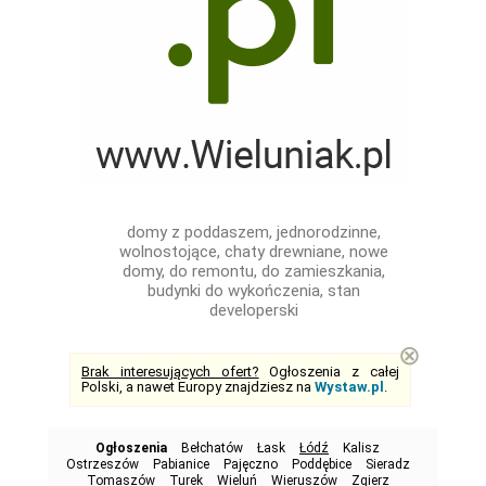
domy z poddaszem, jednorodzinne,
wolnostojące, chaty drewniane, nowe
domy, do remontu, do zamieszkania,
budynki do wykończenia, stan
developerski
⊗
Brak interesujących ofert?
Ogłoszenia z całej
Polski, a nawet Europy znajdziesz na
Wystaw.pl
.
Ogłoszenia
Bełchatów
Łask
Łódź
Kalisz
Ostrzeszów
Pabianice
Pajęczno
Poddębice
Sieradz
Tomaszów
Turek
Wieluń
Wieruszów
Zgierz