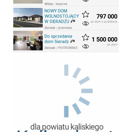
Witów
/
koperek
NOWY DOM
797 000
WOLNOSTOJĄCY
W SIERADZU
za dom z poddaszem
Sieradz
/
przemeka
Do sprzedania
1 500 000
dom Sieradz
za dom
Sieradz
/
PIOTROWSKA