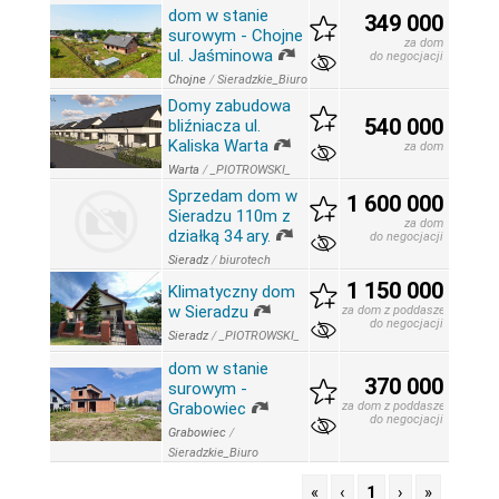
dom w stanie
349 000
surowym - Chojne
za dom
ul. Jaśminowa
do negocjacji
Chojne
/
Sieradzkie_Biuro
Domy zabudowa
540 000
bliźniacza ul.
Kaliska Warta
za dom
Warta
/
_PIOTROWSKI_
Sprzedam dom w
1 600 000
Sieradzu 110m z
za dom
działką 34 ary.
do negocjacji
Sieradz
/
biurotech
1 150 000
Klimatyczny dom
w Sieradzu
za dom z poddaszem
do negocjacji
Sieradz
/
_PIOTROWSKI_
dom w stanie
370 000
surowym -
Grabowiec
za dom z poddaszem
do negocjacji
Grabowiec
/
Sieradzkie_Biuro
«
‹
1
›
»