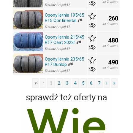
za 2 opony
Sieradz
/
rapek17
Opony letnie 195/65
260
R15 Continental
za 4 opony
Sieradz
/
rapek17
Opony letnie 215/45
480
R17 Ceat 2022r
za 4 opony
Sieradz
/
rapek17
Opony letnie 235/65
490
R17 Dunlop
za 4 opony
Sieradz
/
rapek17
«
‹
1
2
3
4
5
6
7
›
»