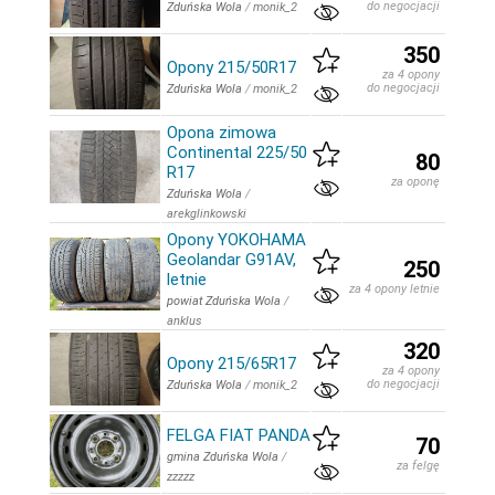
do negocjacji
Zduńska Wola
/
monik_2
350
Opony 215/50R17
za 4 opony
do negocjacji
Zduńska Wola
/
monik_2
Opona zimowa
Continental 225/50
80
R17
za oponę
Zduńska Wola
/
arekglinkowski
Opony YOKOHAMA
Geolandar G91AV,
250
letnie
za 4 opony letnie
powiat Zduńska Wola
/
anklus
320
Opony 215/65R17
za 4 opony
do negocjacji
Zduńska Wola
/
monik_2
FELGA FIAT PANDA
70
gmina Zduńska Wola
/
za felgę
zzzzz