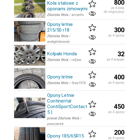
800
Koła stalowe z
oponami zimowymi
za 4 koła
do negocjacji
Zduńska Wola
/
arczello
Opony letnie
300
215/50 r18
za 4 opony
Zduńska Wola
/
arekglinkowski
32
Kołpaki Honda
za 4 kołpaki
Zduńska Wola
/
rafjaw
400
Opony letnie
za 4 opony
Zduńska Wola
/
Siwy1976
Opony Letnie
Continental
450
ContiSportContact
5 |
za 4 opony
powiat Zduńska Wola
/
powczarek
200
Opony 185/65R15
za 4 opony