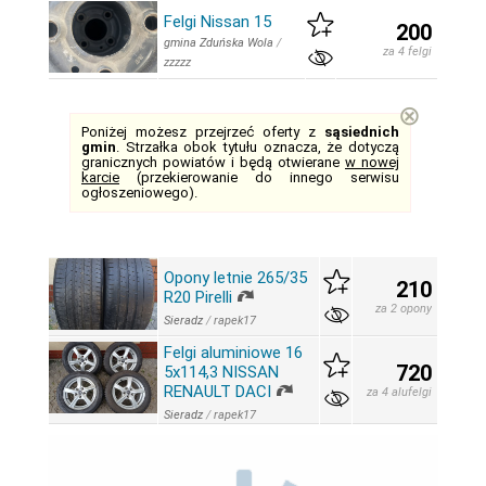
Felgi Nissan 15
200
gmina Zduńska Wola
/
za 4 felgi
zzzzz
⊗
Poniżej możesz przejrzeć oferty z
sąsiednich
gmin
. Strzałka obok tytułu oznacza, że dotyczą
granicznych powiatów i będą otwierane
w nowej
karcie
(przekierowanie do innego serwisu
ogłoszeniowego).
Opony letnie 265/35
210
R20 Pirelli
za 2 opony
Sieradz
/
rapek17
Felgi aluminiowe 16
720
5x114,3 NISSAN
RENAULT DACI
za 4 alufelgi
Sieradz
/
rapek17