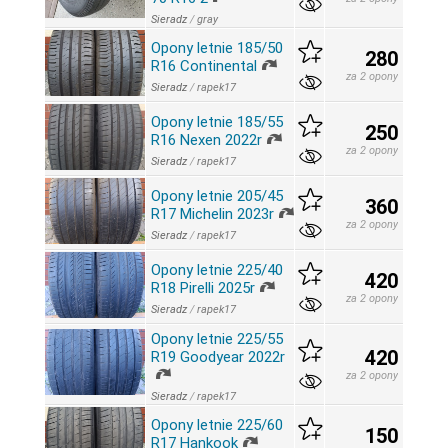
Sieradz
/
gray
Opony letnie 185/50
280
R16 Continental
za 2 opony
Sieradz
/
rapek17
Opony letnie 185/55
250
R16 Nexen 2022r
za 2 opony
Sieradz
/
rapek17
Opony letnie 205/45
360
R17 Michelin 2023r
za 2 opony
Sieradz
/
rapek17
Opony letnie 225/40
420
R18 Pirelli 2025r
za 2 opony
Sieradz
/
rapek17
Opony letnie 225/55
420
R19 Goodyear 2022r
za 2 opony
Sieradz
/
rapek17
Opony letnie 225/60
150
R17 Hankook