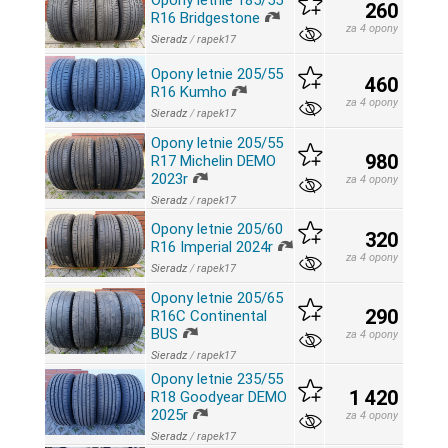
Opony letnie 185/55
260
R16 Bridgestone
za 4 opony
Sieradz
/
rapek17
Opony letnie 205/55
460
R16 Kumho
za 4 opony
Sieradz
/
rapek17
Opony letnie 205/55
980
R17 Michelin DEMO
2023r
za 4 opony
Sieradz
/
rapek17
Opony letnie 205/60
320
R16 Imperial 2024r
za 4 opony
Sieradz
/
rapek17
Opony letnie 205/65
290
R16C Continental
BUS
za 4 opony
Sieradz
/
rapek17
Opony letnie 235/55
1 420
R18 Goodyear DEMO
2025r
za 4 opony
Sieradz
/
rapek17