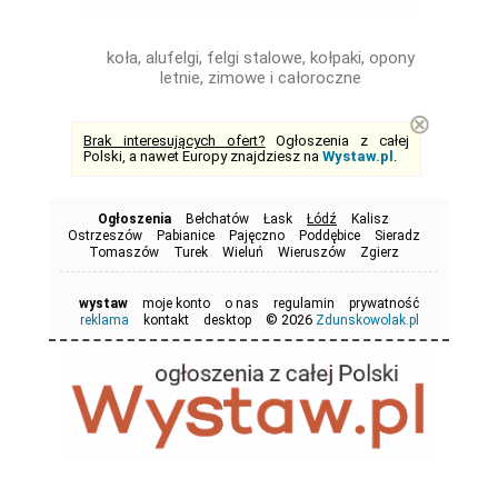
koła, alufelgi, felgi stalowe, kołpaki, opony
letnie, zimowe i całoroczne
⊗
Brak interesujących ofert?
Ogłoszenia z całej
Polski, a nawet Europy znajdziesz na
Wystaw.pl
.
Ogłoszenia
Bełchatów
Łask
Łódź
Kalisz
Ostrzeszów
Pabianice
Pajęczno
Poddębice
Sieradz
Tomaszów
Turek
Wieluń
Wieruszów
Zgierz
wystaw
moje konto
o nas
regulamin
prywatność
© 2026
reklama
kontakt
desktop
Zdunskowolak.pl