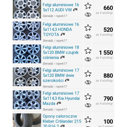
Felgi aluminiowe 16
660
5x112 AUDI VW
za 4 alufelgi
Sieradz
/
rapek17
Felgi aluminiowe 16
520
5x114,3 HONDA
TOYOTA
za 4 alufelgi
Sieradz
/
rapek17
Felgi aluminiowe 18
1 550
5x120 BMW czujnik
ciśnienia
za 4 alufelgi
Sieradz
/
rapek17
Felgi aluminiowe 17
880
5x120 BMW dwie
szerokości
za 4 alufelgi
Sieradz
/
rapek17
Felgi aluminiowe 17
790
5x114,3 Kia Hyundai
Mazda
za 4 alufelgi
Sieradz
/
rapek17
Opony całoroczne
100
Kleber Citilander 215
70 R16 2
za 2 opony