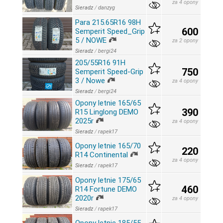
za 4 opony
Sieradz
/
danzyg
Para 215.65R16 98H
600
Semperit Speed_Grip
5 / NOWE
za 2 opony
Sieradz
/
bergi24
205/55R16 91H
750
Semperit Speed-Grip
3 / Nowe
za 4 opony
Sieradz
/
bergi24
Opony letnie 165/65
390
R15 Linglong DEMO
2025r
za 4 opony
Sieradz
/
rapek17
Opony letnie 165/70
220
R14 Continental
za 4 opony
Sieradz
/
rapek17
Opony letnie 175/65
460
R14 Fortune DEMO
2020r
za 4 opony
Sieradz
/
rapek17