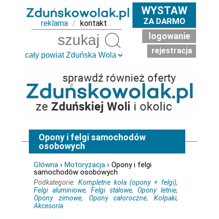
WYSTAW
ZA DARMO
reklama
/
kontakt
logowanie
Szukaj
rejestracja
Opony i felgi samochodów
osobowych
Główna
›
Motoryzacja
› Opony i felgi
samochodów osobowych
Podkategorie:
Kompletne koła (opony + felgi)
,
Felgi aluminiowe
,
Felgi stalowe
,
Opony letnie
,
Opony zimowe
,
Opony całoroczne
,
Kołpaki
,
Akcesoria