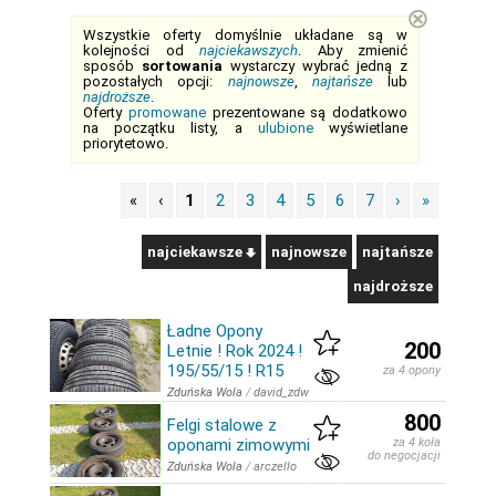
⊗
Wszystkie oferty domyślnie układane są w
kolejności od
najciekawszych
. Aby zmienić
sposób
sortowania
wystarczy wybrać jedną z
pozostałych opcji:
najnowsze
,
najtańsze
lub
najdroższe
.
Oferty
promowane
prezentowane są dodatkowo
na początku listy, a
ulubione
wyświetlane
priorytetowo.
«
‹
1
2
3
4
5
6
7
›
»
najciekawsze
najnowsze
najtańsze
najdroższe
Ładne Opony
200
Letnie ! Rok 2024 !
195/55/15 ! R15
za 4 opony
Zduńska Wola
/
david_zdw
800
Felgi stalowe z
oponami zimowymi
za 4 koła
do negocjacji
Zduńska Wola
/
arczello