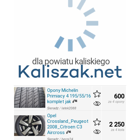
Opony Michelin
600
Primiacy 4 195/55/16
komplet jak
za 4 opony
Sieradz
/
latek2088
Opel
Crossland_Peugeot
2 250
2008_Citroen C3
za 4 koła
Aircross
Sieradz
/
bergi24