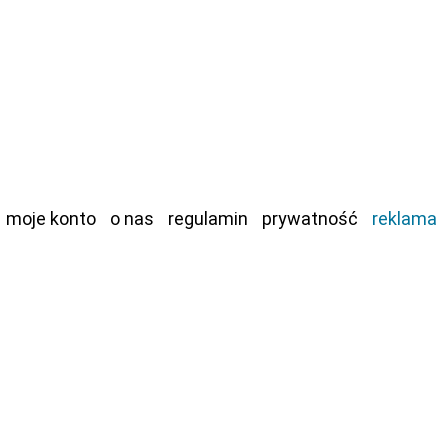
moje konto
o nas
regulamin
prywatność
reklama