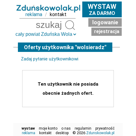
WYSTAW
ZA DARMO
reklama
/
kontakt
logowanie
Szukaj
rejestracja
Oferty użytkownika "wolsieradz"
Zadaj pytanie użytkownikowi
Ten użytkownik nie posiada
obecnie żadnych ofert.
wystaw
moje konto
o nas
regulamin
prywatność
© 2026
reklama
kontakt
desktop
Zdunskowolak.pl