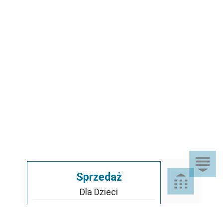
Sprzedaż
Dla Dzieci
Dom i Ogród
Akcesoria ogrodowe
Motoryzacja
Artykuły spożywcze