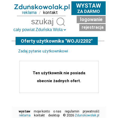
WYSTAW
ZA DARMO
reklama
/
kontakt
logowanie
Szukaj
rejestracja
Oferty użytkownika "WOJU2202"
Zadaj pytanie użytkownikowi
Ten użytkownik nie posiada
obecnie żadnych ofert.
wystaw
moje konto
o nas
regulamin
prywatność
© 2026
reklama
kontakt
desktop
Zdunskowolak.pl