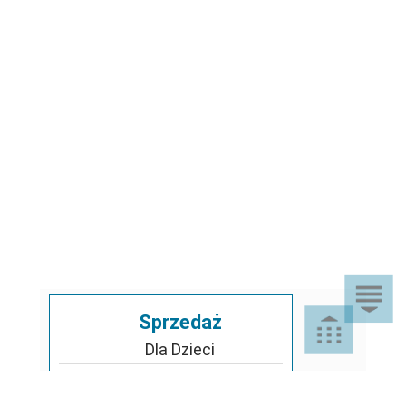
Sprzedaż
Dla Dzieci
Dom i Ogród
Akcesoria ogrodowe
Motoryzacja
Artykuły spożywcze