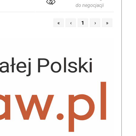
do negocjacji
«
‹
1
›
»