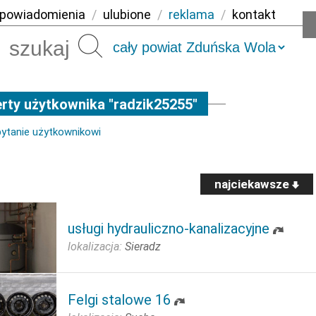
powiadomienia
/
ulubione
/
reklama
/
kontakt
Szukaj
rty użytkownika "radzik25255"
pytanie użytkownikowi
najciekawsze
usługi hydrauliczno-kanalizacyjne
lokalizacja:
Sieradz
Felgi stalowe 16