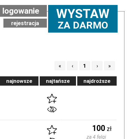
logowanie
WYSTAW
ZA DARMO
rejestracja
«
‹
1
›
»
najnowsze
najtańsze
najdroższe
100
zł
za 4 felgi