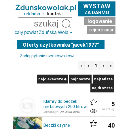
WYSTAW
ZA DARMO
reklama
/
kontakt
logowanie
Szukaj
rejestracja
Oferty użytkownika "jacek1977"
Zadaj pytanie użytkownikowi
«
‹
1
›
»
najciekawsze
najnowsze
najtańsze
najdroższe
Klamry do beczek
5
metalowych 200 litrów
za sztukę
lokalizacja:
Zduńska Wola
40
Beczki czyste