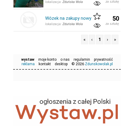
za sztukę
lokalizacja:
Zduńska Wola
50
Wózek na zakupy nowy
za sztukę
lokalizacja:
Zduńska Wola
«
‹
1
›
»
wystaw
moje konto
o nas
regulamin
prywatność
© 2026
reklama
kontakt
desktop
Zdunskowolak.pl