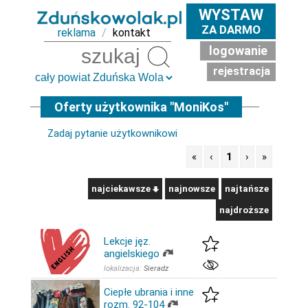
WYSTAW
ZA DARMO
reklama
/
kontakt
logowanie
Szukaj
rejestracja
Oferty użytkownika "MoniKos"
Zadaj pytanie użytkownikowi
«
‹
1
›
»
najciekawsze
najnowsze
najtańsze
najdroższe
Lekcje jęz.
angielskiego
lokalizacja:
Sieradz
Ciepłe ubrania i inne
rozm. 92-104