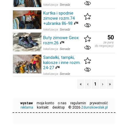
lokalizacja:
Sieradz
Kurtka i spodnie
zimowe rozm.74
+ubranka 86-98
lokalizacja:
Sieradz
50
Buty zimowe Geox
rozm.26
za parę
do negocjacji
lokalizacja:
Sieradz
Sandałki, tampki,
kalosze i inne rozm.
24-27
lokalizacja:
Sieradz
«
‹
1
›
»
wystaw
moje konto
o nas
regulamin
prywatność
© 2026
reklama
kontakt
desktop
Zdunskowolak.pl