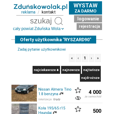
WYSTAW
ZA DARMO
reklama
/
kontakt
logowanie
Szukaj
rejestracja
Oferty użytkownika "RYSZARD90"
Zadaj pytanie użytkownikowi
«
‹
1
›
»
najciekawsze
najnowsze
najtańsze
najdroższe
Nissan Almera Tino
4 000
1.8 benzyna
za samochód
lokalizacja:
Grądy
Koła 195/65 r15
500
Hyundai