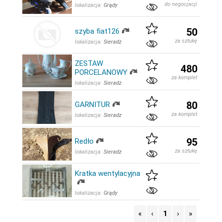
do negocjacji
lokalizacja:
Grądy
50
szyba fiat126
za sztukę
lokalizacja:
Sieradz
ZESTAW
480
PORCELANOWY
za komplet
lokalizacja:
Sieradz
80
GARNITUR
za komplet
lokalizacja:
Sieradz
95
Redło
za sztukę
lokalizacja:
Sieradz
Kratka wentylacyjna
lokalizacja:
Grądy
«
‹
1
›
»