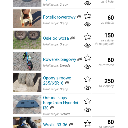
za 4 koła
lokalizacja:
Grądy
60
Fotelik rowerowy
za fotelik
lokalizacja:
Grądy
150
Osie od woza
za sztukę
do negocjacji
lokalizacja:
Grądy
80
Rowerek biegowy
za rowerek
lokalizacja:
Sieradz
Opony zimowe
250
265/65R16
za 2 opony
lokalizacja:
Grądy
Osłona klapy
bagażnika Hyundai
i30
lokalizacja:
Sieradz
80
Wrotki 33-36
za komplet