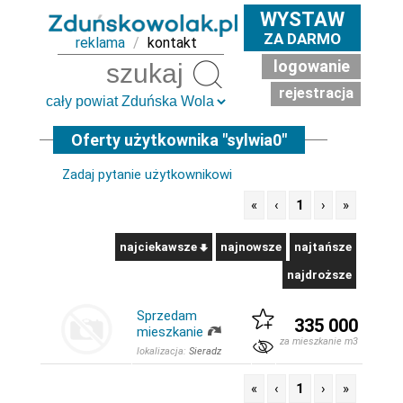
WYSTAW
ZA DARMO
reklama
/
kontakt
logowanie
Szukaj
rejestracja
Oferty użytkownika "sylwia0"
Zadaj pytanie użytkownikowi
«
‹
1
›
»
najciekawsze
najnowsze
najtańsze
najdroższe
Sprzedam
335 000
mieszkanie
za mieszkanie m3
lokalizacja:
Sieradz
«
‹
1
›
»