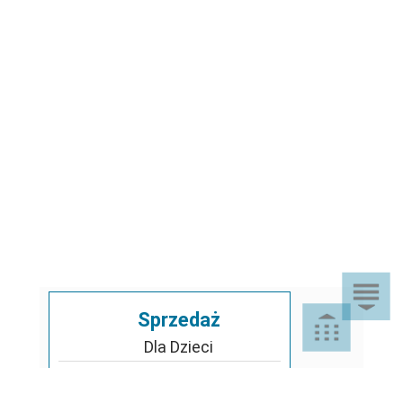
Sprzedaż
Dla Dzieci
Dom i Ogród
Akcesoria ogrodowe
Motoryzacja
Artykuły spożywcze