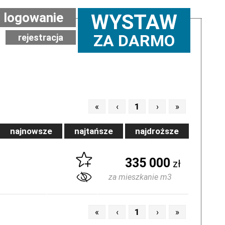
logowanie
WYSTAW
ZA DARMO
rejestracja
«
‹
1
›
»
najnowsze
najtańsze
najdroższe
335 000
zł
za mieszkanie m3
«
‹
1
›
»