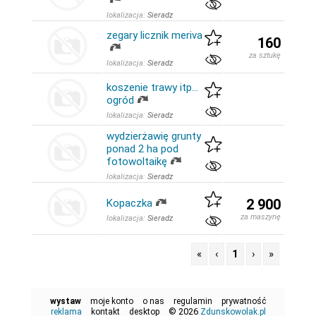
lokalizacja:
Sieradz
zegary licznik meriva
160
za sztukę
lokalizacja:
Sieradz
koszenie trawy itp...
ogród
lokalizacja:
Sieradz
wydzierżawię grunty
ponad 2 ha pod
fotowoltaikę
lokalizacja:
Sieradz
2 900
Kopaczka
za maszynę
lokalizacja:
Sieradz
«
‹
1
›
»
wystaw
moje konto
o nas
regulamin
prywatność
© 2026
reklama
kontakt
desktop
Zdunskowolak.pl