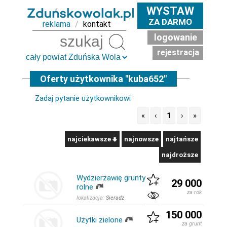
WYSTAW
ZA DARMO
reklama
/
kontakt
logowanie
Szukaj
rejestracja
Oferty użytkownika "kuba652"
Zadaj pytanie użytkownikowi
«
‹
1
›
»
najciekawsze
najnowsze
najtańsze
najdroższe
Wydzierżawię grunty
29 000
rolne
za rok
lokalizacja:
Sieradz
150 000
Użytki zielone
za grunt