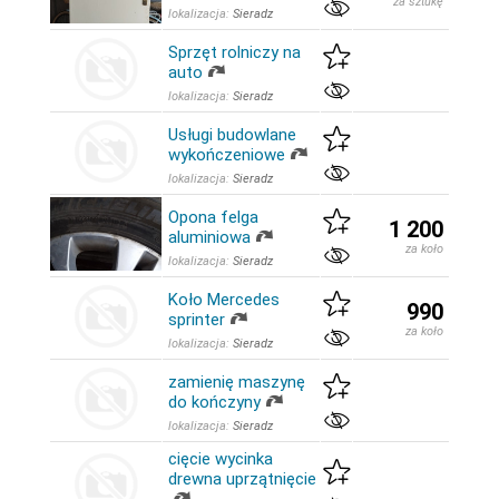
za sztukę
lokalizacja:
Sieradz
Sprzęt rolniczy na
auto
lokalizacja:
Sieradz
Usługi budowlane
wykończeniowe
lokalizacja:
Sieradz
Opona felga
1 200
aluminiowa
za koło
lokalizacja:
Sieradz
Koło Mercedes
990
sprinter
za koło
lokalizacja:
Sieradz
zamienię maszynę
do kończyny
lokalizacja:
Sieradz
cięcie wycinka
drewna uprzątnięcie