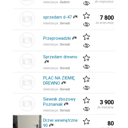
do negocjacji
lokalizacja:
Zadzim
7 800
sprzedam d-47
za przyczepę
lokalizacja:
Sieradz
Przeprowadzki
lokalizacja:
Sieradz
Sprzedam drewno
lokalizacja:
Sieradz
PLAC NA ZIEMIĘ
DREWNO
lokalizacja:
Sieradz
Siewnik zbożowy
3 900
Poznaniak
za maszynę
lokalizacja:
Sieradz
Drzwi wewnętrzne
80
90