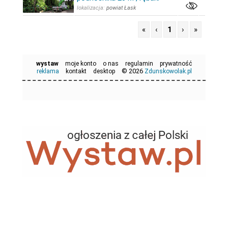
lokalizacja:
powiat Łask
«
‹
1
›
»
wystaw
moje konto
o nas
regulamin
prywatność
© 2026
reklama
kontakt
desktop
Zdunskowolak.pl