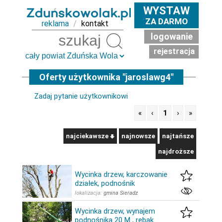
WYSTAW
ZA DARMO
reklama
/
kontakt
logowanie
Szukaj
rejestracja
Oferty użytkownika "jaroslawg4"
Zadaj pytanie użytkownikowi
«
‹
1
›
»
najciekawsze
najnowsze
najtańsze
najdroższe
Wycinka drzew, karczowanie
działek, podnośnik
lokalizacja:
gmina Sieradz
Wycinka drzew, wynajem
podnośnika 20 M , rębak.