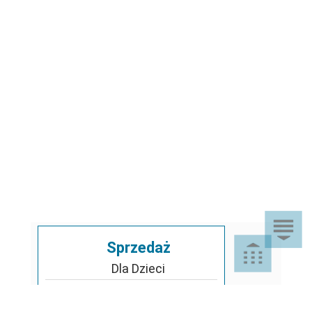
Sprzedaż
Dla Dzieci
Dom i Ogród
Akcesoria ogrodowe
Motoryzacja
Artykuły spożywcze