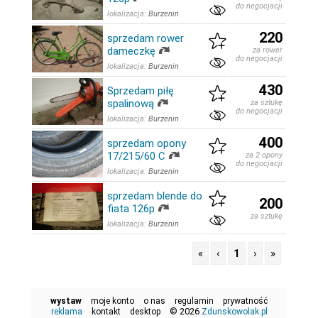
do negocjacji
lokalizacja:
Burzenin
220
sprzedam rower
dameczkę
za rower
do negocjacji
lokalizacja:
Burzenin
430
Sprzedam piłę
spalinową
za sztukę
do negocjacji
lokalizacja:
Burzenin
400
sprzedam opony
17/215/60 C
za 2 opony
do negocjacji
lokalizacja:
Burzenin
sprzedam blende do
200
fiata 126p
za sztukę
lokalizacja:
Burzenin
«
‹
1
›
»
wystaw
moje konto
o nas
regulamin
prywatność
© 2026
reklama
kontakt
desktop
Zdunskowolak.pl