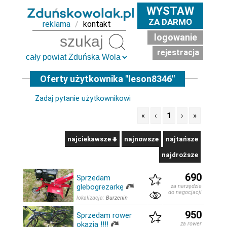
WYSTAW
ZA DARMO
reklama
/
kontakt
logowanie
Szukaj
rejestracja
Oferty użytkownika "leson8346"
Zadaj pytanie użytkownikowi
«
‹
1
›
»
najciekawsze
najnowsze
najtańsze
najdroższe
690
Sprzedam
glebogrezarkę
za narzędzie
do negocjacji
lokalizacja:
Burzenin
950
Sprzedam rower
okazja !!!!
za rower