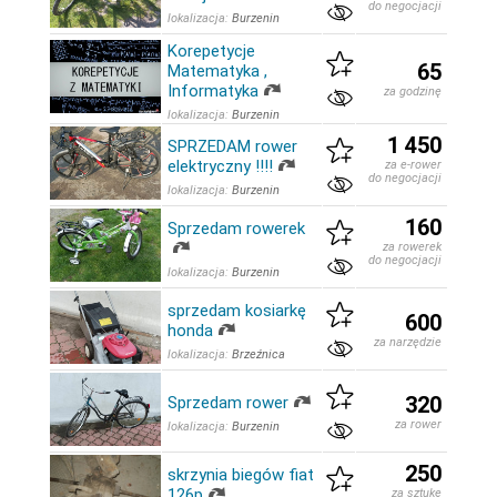
do negocjacji
lokalizacja:
Burzenin
Korepetycje
65
Matematyka ,
Informatyka
za godzinę
lokalizacja:
Burzenin
1 450
SPRZEDAM rower
elektryczny !!!!
za e-rower
do negocjacji
lokalizacja:
Burzenin
160
Sprzedam rowerek
za rowerek
do negocjacji
lokalizacja:
Burzenin
sprzedam kosiarkę
600
honda
za narzędzie
lokalizacja:
Brzeźnica
320
Sprzedam rower
za rower
lokalizacja:
Burzenin
250
skrzynia biegów fiat
126p
za sztukę