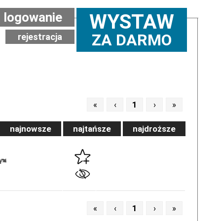
logowanie
WYSTAW
ZA DARMO
rejestracja
«
‹
1
›
»
najnowsze
najtańsze
najdroższe
«
‹
1
›
»