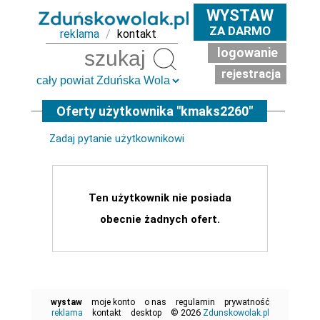
WYSTAW
ZA DARMO
reklama
/
kontakt
logowanie
Szukaj
rejestracja
Oferty użytkownika "kmaks2260"
Zadaj pytanie użytkownikowi
Ten użytkownik nie posiada
obecnie żadnych ofert.
wystaw
moje konto
o nas
regulamin
prywatność
© 2026
reklama
kontakt
desktop
Zdunskowolak.pl