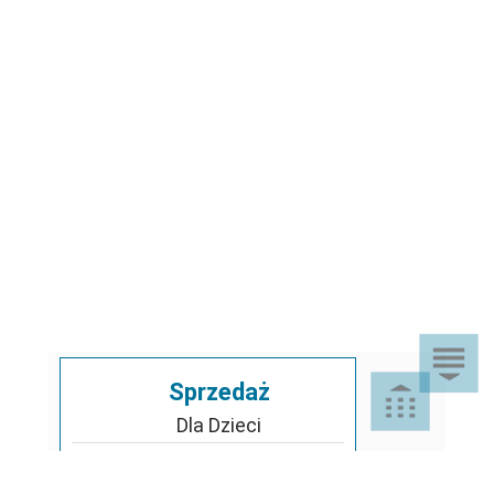
Sprzedaż
Dla Dzieci
Dom i Ogród
Akcesoria ogrodowe
Motoryzacja
Artykuły spożywcze