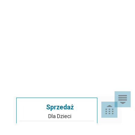
Sprzedaż
Dla Dzieci
Dom i Ogród
Akcesoria ogrodowe
Motoryzacja
Artykuły spożywcze