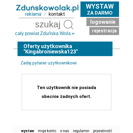
WYSTAW
ZA DARMO
reklama
/
kontakt
logowanie
Szukaj
rejestracja
Oferty użytkownika
"Kingabroniewska123"
Zadaj pytanie użytkownikowi
Ten użytkownik nie posiada
obecnie żadnych ofert.
wystaw
moje konto
o nas
regulamin
prywatność