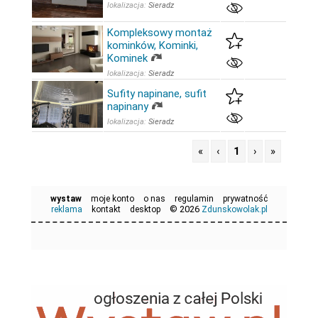
lokalizacja:
Sieradz
Kompleksowy montaż
kominków, Kominki,
Kominek
lokalizacja:
Sieradz
Sufity napinane, sufit
napinany
lokalizacja:
Sieradz
«
‹
1
›
»
wystaw
moje konto
o nas
regulamin
prywatność
© 2026
reklama
kontakt
desktop
Zdunskowolak.pl