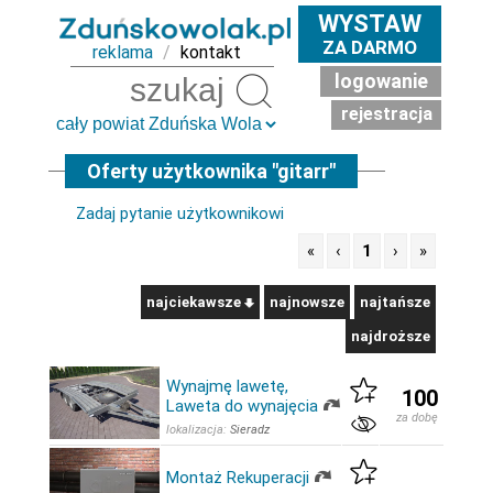
WYSTAW
ZA DARMO
reklama
/
kontakt
logowanie
Szukaj
rejestracja
Oferty użytkownika "gitarr"
Zadaj pytanie użytkownikowi
«
‹
1
›
»
najciekawsze
najnowsze
najtańsze
najdroższe
Wynajmę lawetę,
100
Laweta do wynajęcia
za dobę
lokalizacja:
Sieradz
Montaż Rekuperacji