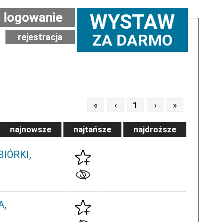
logowanie
WYSTAW
ZA DARMO
rejestracja
«
‹
1
›
»
najnowsze
najtańsze
najdroższe
IÓRKI,
A,