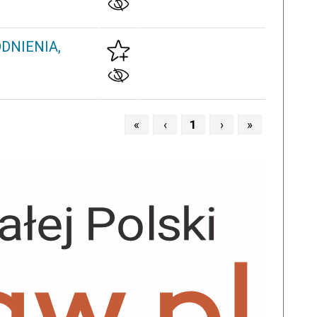
DNIENIA,
«
‹
1
›
»