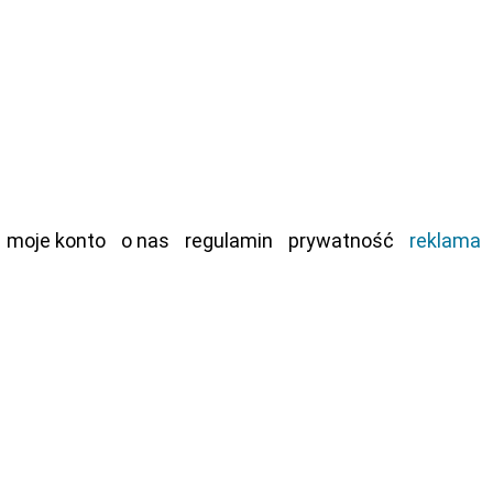
moje konto
o nas
regulamin
prywatność
reklama