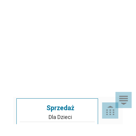
Sprzedaż
Dla Dzieci
Dom i Ogród
Akcesoria ogrodowe
Motoryzacja
Artykuły spożywcze