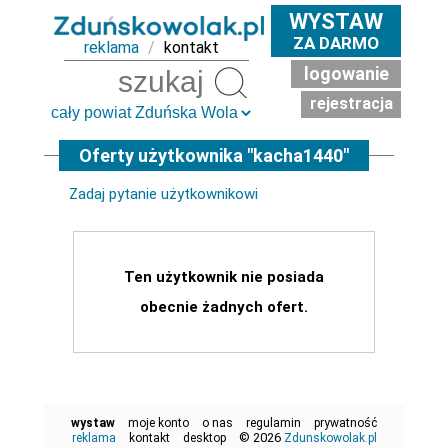
WYSTAW
ZA DARMO
reklama
/
kontakt
logowanie
Szukaj
rejestracja
Oferty użytkownika "kacha1440"
Zadaj pytanie użytkownikowi
Ten użytkownik nie posiada
obecnie żadnych ofert.
wystaw
moje konto
o nas
regulamin
prywatność
© 2026
reklama
kontakt
desktop
Zdunskowolak.pl