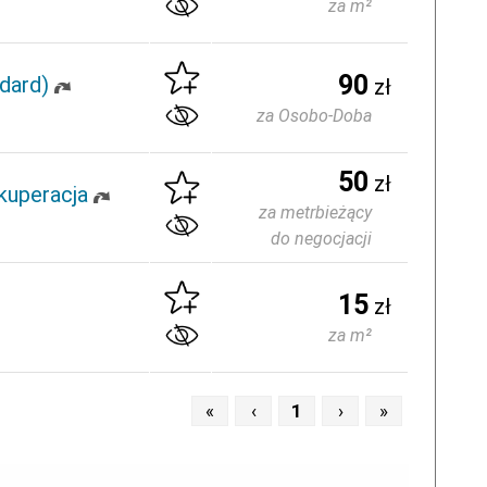
za m²
90
dard)
zł
za Osobo-Doba
50
zł
kuperacja
za metrbieżący
do negocjacji
15
zł
za m²
«
‹
1
›
»