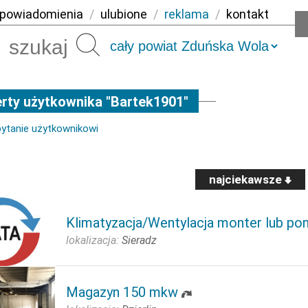
powiadomienia
/
ulubione
/
reklama
/
kontakt
Szukaj
rty użytkownika "Bartek1901"
pytanie użytkownikowi
najciekawsze
Klimatyzacja/Wentylacja monter lub po
lokalizacja:
Sieradz
Magazyn 150 mkw