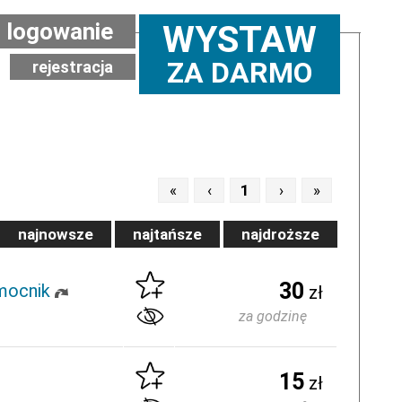
logowanie
WYSTAW
ZA DARMO
rejestracja
«
‹
1
›
»
najnowsze
najtańsze
najdroższe
30
mocnik
zł
za godzinę
15
zł