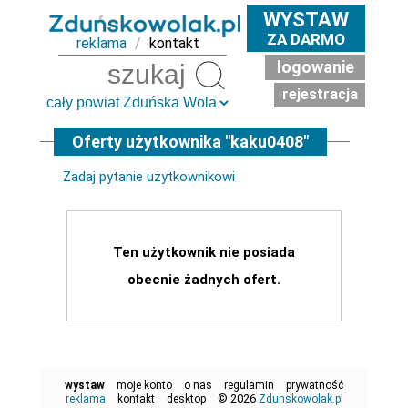
WYSTAW
ZA DARMO
reklama
/
kontakt
logowanie
Szukaj
rejestracja
Oferty użytkownika "kaku0408"
Zadaj pytanie użytkownikowi
Ten użytkownik nie posiada
obecnie żadnych ofert.
wystaw
moje konto
o nas
regulamin
prywatność
© 2026
reklama
kontakt
desktop
Zdunskowolak.pl