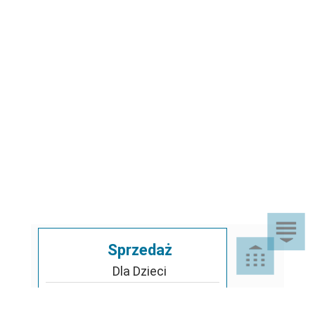
Sprzedaż
Dla Dzieci
Dom i Ogród
Akcesoria ogrodowe
Motoryzacja
Artykuły spożywcze