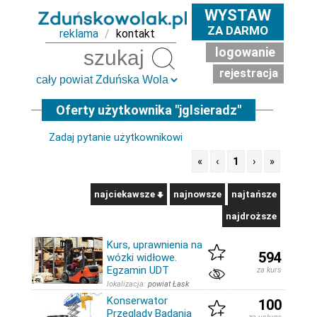
WYSTAW
ZA DARMO
reklama
/
kontakt
logowanie
Szukaj
rejestracja
Oferty użytkownika "jglsieradz"
Zadaj pytanie użytkownikowi
«
‹
1
›
»
najciekawsze
najnowsze
najtańsze
najdroższe
Kurs, uprawnienia na
594
wózki widłowe.
Egzamin UDT
za kurs
lokalizacja:
powiat Łask
Konserwator
100
Przeglądy Badania