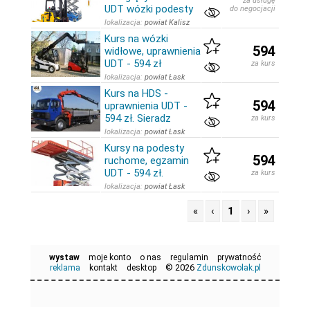
za usługę
UDT wózki podesty
do negocjacji
lokalizacja:
powiat Kalisz
Kurs na wózki
594
widłowe, uprawnienia
UDT - 594 zł
za kurs
lokalizacja:
powiat Łask
Kurs na HDS -
594
uprawnienia UDT -
594 zł. Sieradz
za kurs
lokalizacja:
powiat Łask
Kursy na podesty
594
ruchome, egzamin
UDT - 594 zł.
za kurs
lokalizacja:
powiat Łask
«
‹
1
›
»
wystaw
moje konto
o nas
regulamin
prywatność
© 2026
reklama
kontakt
desktop
Zdunskowolak.pl