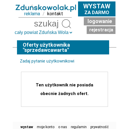
WYSTAW
ZA DARMO
reklama
/
kontakt
logowanie
Szukaj
rejestracja
Oferty użytkownika
"sprzedawcawarta"
Zadaj pytanie użytkownikowi
Ten użytkownik nie posiada
obecnie żadnych ofert.
wystaw
moje konto
o nas
regulamin
prywatność