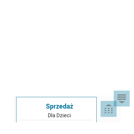
Sprzedaż
Dla Dzieci
Dom i Ogród
Akcesoria ogrodowe
Motoryzacja
Artykuły spożywcze