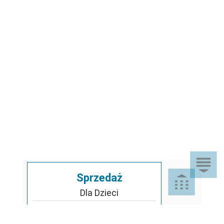
Sprzedaż
Dla Dzieci
Dom i Ogród
Akcesoria ogrodowe
Motoryzacja
Artykuły spożywcze