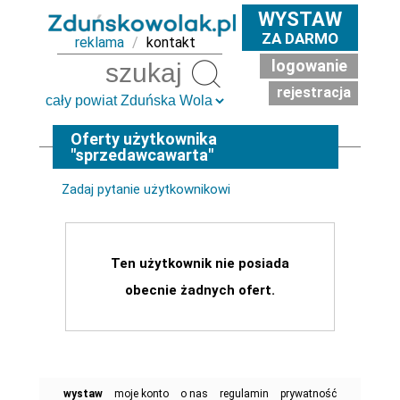
WYSTAW
ZA DARMO
reklama
/
kontakt
logowanie
Szukaj
rejestracja
Oferty użytkownika
"sprzedawcawarta"
Zadaj pytanie użytkownikowi
Ten użytkownik nie posiada
obecnie żadnych ofert.
wystaw
moje konto
o nas
regulamin
prywatność