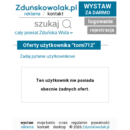
WYSTAW
ZA DARMO
reklama
/
kontakt
logowanie
Szukaj
rejestracja
Oferty użytkownika "tomi712"
Zadaj pytanie użytkownikowi
Ten użytkownik nie posiada
obecnie żadnych ofert.
wystaw
moje konto
o nas
regulamin
prywatność
© 2026
reklama
kontakt
desktop
Zdunskowolak.pl