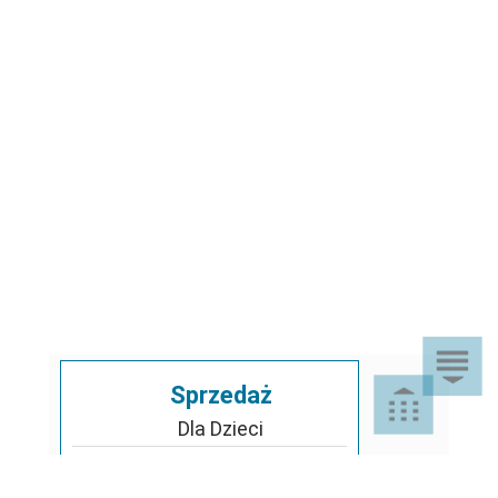
Sprzedaż
Dla Dzieci
Dom i Ogród
Akcesoria ogrodowe
Motoryzacja
Artykuły spożywcze