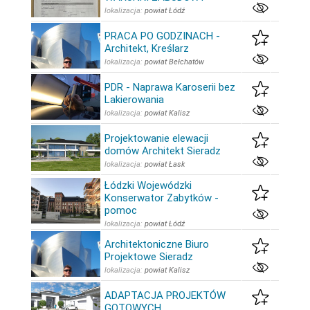
lokalizacja:
powiat Łódź
PRACA PO GODZINACH -
Architekt, Kreślarz
lokalizacja:
powiat Bełchatów
PDR - Naprawa Karoserii bez
Lakierowania
lokalizacja:
powiat Kalisz
Projektowanie elewacji
domów Architekt Sieradz
lokalizacja:
powiat Łask
Łódzki Wojewódzki
Konserwator Zabytków -
pomoc
lokalizacja:
powiat Łódź
Architektoniczne Biuro
Projektowe Sieradz
lokalizacja:
powiat Kalisz
ADAPTACJA PROJEKTÓW
GOTOWYCH