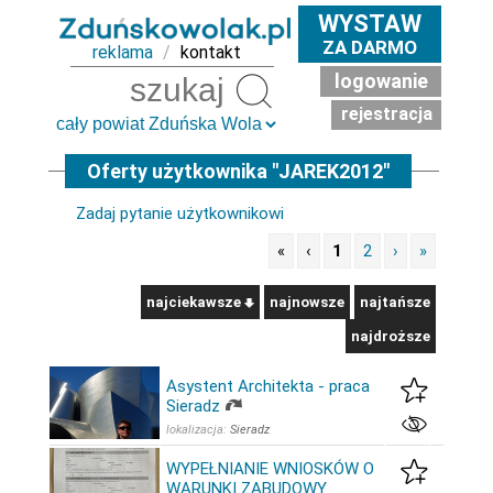
WYSTAW
ZA DARMO
reklama
/
kontakt
logowanie
Szukaj
rejestracja
Oferty użytkownika "JAREK2012"
Zadaj pytanie użytkownikowi
«
‹
1
2
›
»
najciekawsze
najnowsze
najtańsze
najdroższe
Asystent Architekta - praca
Sieradz
lokalizacja:
Sieradz
WYPEŁNIANIE WNIOSKÓW O
WARUNKI ZABUDOWY