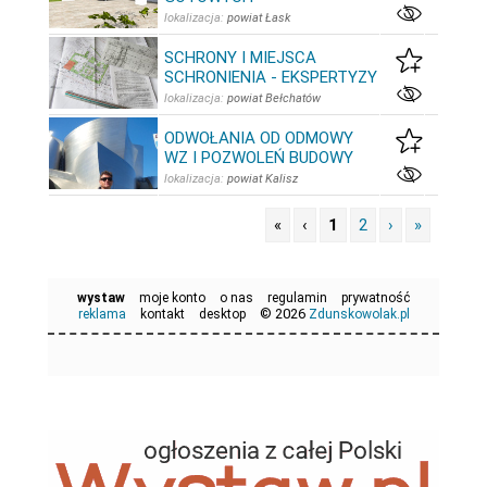
lokalizacja:
powiat Łask
SCHRONY I MIEJSCA
SCHRONIENIA - EKSPERTYZY
lokalizacja:
powiat Bełchatów
ODWOŁANIA OD ODMOWY
WZ I POZWOLEŃ BUDOWY
lokalizacja:
powiat Kalisz
«
‹
1
2
›
»
wystaw
moje konto
o nas
regulamin
prywatność
© 2026
reklama
kontakt
desktop
Zdunskowolak.pl