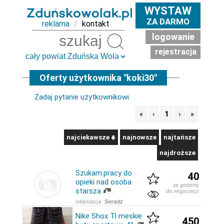
WYSTAW
ZA DARMO
reklama
/
kontakt
logowanie
Szukaj
rejestracja
Oferty użytkownika "koki30"
Zadaj pytanie użytkownikowi
«
‹
1
›
»
najciekawsze
najnowsze
najtańsze
najdroższe
Szukam.pracy do
40
opieki nad osoba
za godzinę
starsza
do negocjacji
lokalizacja:
Sieradz
Nike Shox Tl meskie
450