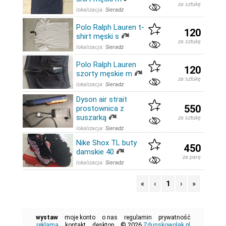
za sztukę
lokalizacja:
Sieradz
Polo Ralph Lauren t-
120
shirt męski s
za sztukę
lokalizacja:
Sieradz
Polo Ralph Lauren
120
szorty męskie m
za sztukę
lokalizacja:
Sieradz
Dyson air strait
550
prostownica z
suszarką
za sztukę
lokalizacja:
Sieradz
Nike Shox TL buty
450
damskie 40
za parę
lokalizacja:
Sieradz
«
‹
1
›
»
wystaw
moje konto
o nas
regulamin
prywatność
© 2026
reklama
kontakt
desktop
Zdunskowolak.pl