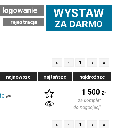
logowanie
WYSTAW
ZA DARMO
rejestracja
«
‹
1
›
»
najnowsze
najtańsze
najdroższe
1 500
zł
td
za komplet
do negocjacji
«
‹
1
›
»