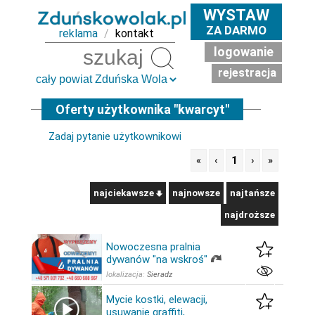
WYSTAW
ZA DARMO
reklama
/
kontakt
logowanie
Szukaj
rejestracja
Oferty użytkownika "kwarcyt"
Zadaj pytanie użytkownikowi
«
‹
1
›
»
najciekawsze
najnowsze
najtańsze
najdroższe
Nowoczesna pralnia
dywanów "na wskroś"
lokalizacja:
Sieradz
Mycie kostki, elewacji,
usuwanie graffiti,