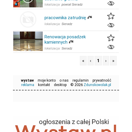
lokalizacja:
powiat Sieradz
pracownika zatrudnię
lokalizacja:
Sieradz
Renowacja posadzek
kamiennych
lokalizacja:
Sieradz
«
‹
1
›
»
wystaw
moje konto
o nas
regulamin
prywatność
© 2026
reklama
kontakt
desktop
Zdunskowolak.pl