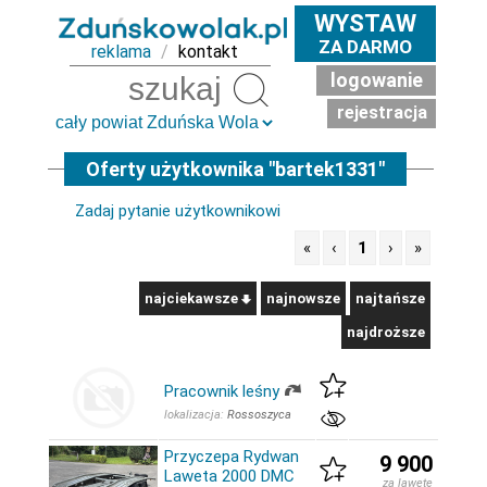
WYSTAW
ZA DARMO
reklama
/
kontakt
logowanie
Szukaj
rejestracja
Oferty użytkownika "bartek1331"
Zadaj pytanie użytkownikowi
«
‹
1
›
»
najciekawsze
najnowsze
najtańsze
najdroższe
Pracownik leśny
lokalizacja:
Rossoszyca
Przyczepa Rydwan
9 900
Laweta 2000 DMC
za lawetę