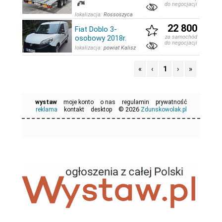
do negocjacji
lokalizacja:
Rossoszyca
22 800
Fiat Doblo 3-
osobowy 2018r.
za samochód
do negocjacji
lokalizacja:
powiat Kalisz
«
‹
1
›
»
wystaw
moje konto
o nas
regulamin
prywatność
© 2026
reklama
kontakt
desktop
Zdunskowolak.pl