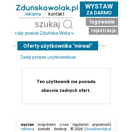
WYSTAW
ZA DARMO
reklama
/
kontakt
logowanie
Szukaj
rejestracja
Oferty użytkownika "mirwal"
Zadaj pytanie użytkownikowi
Ten użytkownik nie posiada
obecnie żadnych ofert.
wystaw
moje konto
o nas
regulamin
prywatność
© 2026
reklama
kontakt
desktop
Zdunskowolak.pl