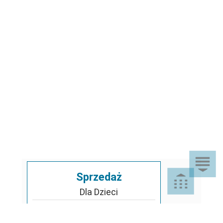
Sprzedaż
Dla Dzieci
Dom i Ogród
Akcesoria ogrodowe
Motoryzacja
Artykuły spożywcze