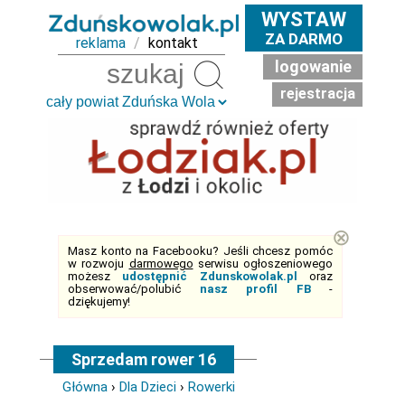
WYSTAW
ZA DARMO
reklama
/
kontakt
logowanie
Szukaj
rejestracja
⊗
Masz konto na Facebooku? Jeśli chcesz pomóc
w rozwoju
darmowego
serwisu ogłoszeniowego
możesz
udostępnić Zdunskowolak.pl
oraz
obserwować/polubić
nasz profil FB
-
dziękujemy!
Sprzedam rower 16
Główna
›
Dla Dzieci
›
Rowerki