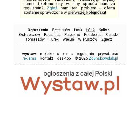
numer telefonu czy w inny sposób narusza
regulamin?
Zgłoś
nam ten problem - oferta
zostanie sprawdzona w
pierwszej kolejności
!
Ogłoszenia
Bełchatów
Łask
Łódź
Kalisz
Ostrzeszów
Pabianice
Pajęczno
Poddębice
Sieradz
Tomaszów
Turek
Wieluń
Wieruszów
Zgierz
wystaw
moje konto
o nas
regulamin
prywatność
© 2026
reklama
kontakt
desktop
Zdunskowolak.pl