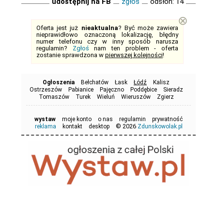
udostępnij na FB
zgłoś
odsłon: 14
⊗
Oferta jest już
nieaktualna
? Być może zawiera
nieprawidłowo oznaczoną lokalizację, błędny
numer telefonu czy w inny sposób narusza
regulamin?
Zgłoś
nam ten problem - oferta
zostanie sprawdzona w
pierwszej kolejności
!
Ogłoszenia
Bełchatów
Łask
Łódź
Kalisz
Ostrzeszów
Pabianice
Pajęczno
Poddębice
Sieradz
Tomaszów
Turek
Wieluń
Wieruszów
Zgierz
wystaw
moje konto
o nas
regulamin
prywatność
© 2026
reklama
kontakt
desktop
Zdunskowolak.pl