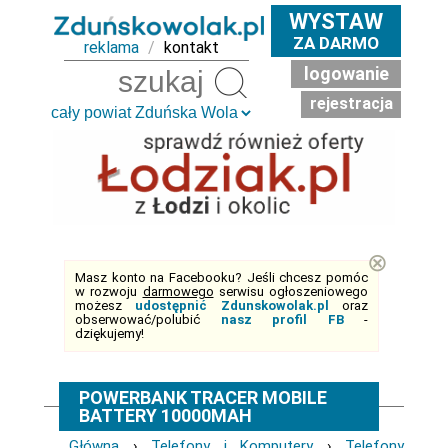
WYSTAW
ZA DARMO
reklama
/
kontakt
logowanie
Szukaj
rejestracja
⊗
Masz konto na Facebooku? Jeśli chcesz pomóc
w rozwoju
darmowego
serwisu ogłoszeniowego
możesz
udostępnić Zdunskowolak.pl
oraz
obserwować/polubić
nasz profil FB
-
dziękujemy!
POWERBANK TRACER MOBILE
BATTERY 10000MAH
Główna
›
Telefony i Komputery
›
Telefony