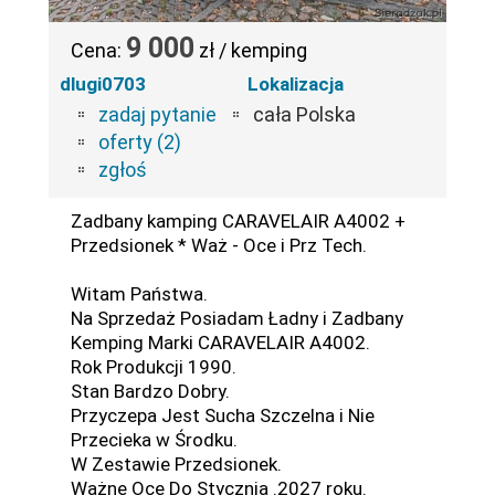
9 000
Cena:
zł / kemping
dlugi0703
Lokalizacja
zadaj pytanie
cała Polska
oferty (2)
zgłoś
Zadbany kamping CARAVELAIR A4002 +
Przedsionek * Waż - Oce i Prz Tech.
Witam Państwa.
Na Sprzedaż Posiadam Ładny i Zadbany
Kemping Marki CARAVELAIR A4002.
Rok Produkcji 1990.
Stan Bardzo Dobry.
Przyczepa Jest Sucha Szczelna i Nie
Przecieka w Środku.
W Zestawie Przedsionek.
Ważne Oce Do Stycznia .2027 roku.