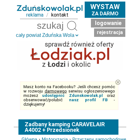
WYSTAW
ZA DARMO
reklama
/
kontakt
logowanie
Szukaj
rejestracja
⊗
Masz konto na Facebooku? Jeśli chcesz pomóc
w rozwoju
darmowego
serwisu ogłoszeniowego
możesz
udostępnić Zdunskowolak.pl
oraz
obserwować/polubić
nasz profil FB
-
dziękujemy!
Zadbany kamping CARAVELAIR
A4002 + Przedsionek
Główna
›
Motoryzacja
›
Przyczepy samochodowe