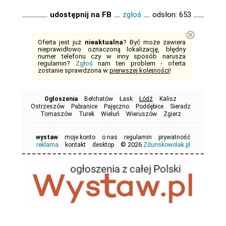
udostępnij na FB
zgłoś
odsłon: 653
⊗
Oferta jest już
nieaktualna
? Być może zawiera
nieprawidłowo oznaczoną lokalizację, błędny
numer telefonu czy w inny sposób narusza
regulamin?
Zgłoś
nam ten problem - oferta
zostanie sprawdzona w
pierwszej kolejności
!
Ogłoszenia
Bełchatów
Łask
Łódź
Kalisz
Ostrzeszów
Pabianice
Pajęczno
Poddębice
Sieradz
Tomaszów
Turek
Wieluń
Wieruszów
Zgierz
wystaw
moje konto
o nas
regulamin
prywatność
© 2026
reklama
kontakt
desktop
Zdunskowolak.pl