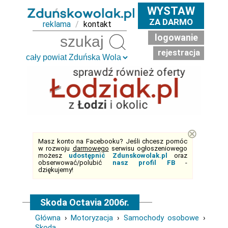
WYSTAW
ZA DARMO
reklama
/
kontakt
logowanie
Szukaj
rejestracja
⊗
Masz konto na Facebooku? Jeśli chcesz pomóc
w rozwoju
darmowego
serwisu ogłoszeniowego
możesz
udostępnić Zdunskowolak.pl
oraz
obserwować/polubić
nasz profil FB
-
dziękujemy!
Skoda Octavia 2006r.
Główna
›
Motoryzacja
›
Samochody osobowe
›
Skoda