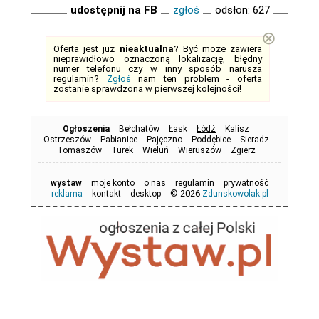
udostępnij na FB
zgłoś
odsłon: 627
⊗
Oferta jest już
nieaktualna
? Być może zawiera
nieprawidłowo oznaczoną lokalizację, błędny
numer telefonu czy w inny sposób narusza
regulamin?
Zgłoś
nam ten problem - oferta
zostanie sprawdzona w
pierwszej kolejności
!
Ogłoszenia
Bełchatów
Łask
Łódź
Kalisz
Ostrzeszów
Pabianice
Pajęczno
Poddębice
Sieradz
Tomaszów
Turek
Wieluń
Wieruszów
Zgierz
wystaw
moje konto
o nas
regulamin
prywatność
© 2026
reklama
kontakt
desktop
Zdunskowolak.pl