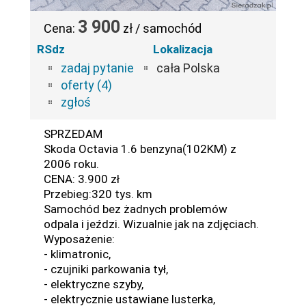
3 900
Cena:
zł / samochód
RSdz
Lokalizacja
zadaj pytanie
cała Polska
oferty (4)
zgłoś
SPRZEDAM
Skoda Octavia 1.6 benzyna(102KM) z
2006 roku.
CENA: 3.900 zł
Przebieg:320 tys. km
Samochód bez żadnych problemów
odpala i jeździ. Wizualnie jak na zdjęciach.
Wyposażenie:
- klimatronic,
- czujniki parkowania tył,
- elektryczne szyby,
- elektrycznie ustawiane lusterka,