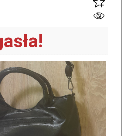
asła!