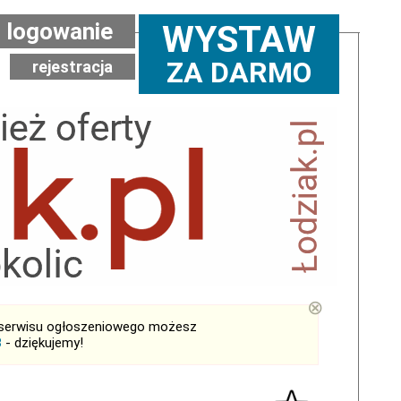
logowanie
WYSTAW
ZA DARMO
rejestracja
⊗
serwisu ogłoszeniowego możesz
B
- dziękujemy!