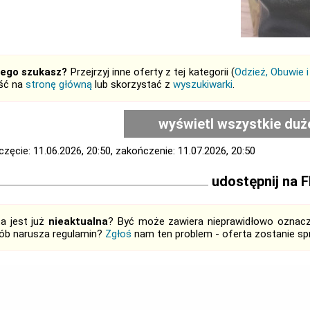
tego szukasz?
Przejrzyj inne oferty z tej kategorii (
Odzież, Obuwie i
jść na
stronę główną
lub skorzystać z
wyszukiwarki
.
wyświetl wszystkie duż
zęcie: 11.06.2026, 20:50, zakończenie: 11.07.2026, 20:50
udostępnij na 
ta jest już
nieaktualna
? Być może zawiera nieprawidłowo oznaczo
ób narusza regulamin?
Zgłoś
nam ten problem - oferta zostanie 