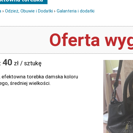
a
›
Odzież, Obuwie i Dodatki
›
Galanteria i dodatki
Oferta wyg
40
:
zł / sztukę
 efektowna torebka damska koloru
go, średniej wielkości.