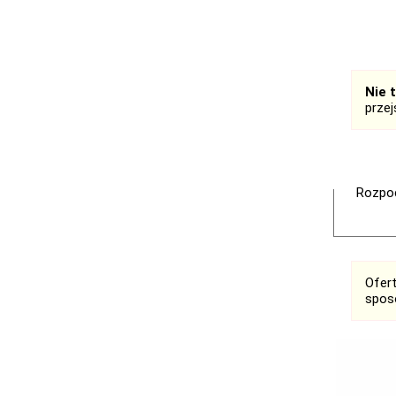
Nie 
prze
Rozpoc
Ofer
spos